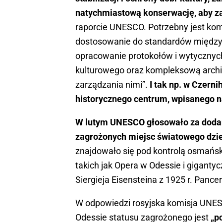
natychmiastową konserwację, aby za
raporcie UNESCO. Potrzebny jest ko
dostosowanie do standardów międzyn
opracowanie protokołów i wytycznyc
kulturowego oraz kompleksową archi
zarządzania nimi”.
I tak np. w Czern
historycznego centrum, wpisanego n
W lutym UNESCO głosowało za dodan
zagrożonych miejsc światowego dzi
znajdowało się pod kontrolą osmańsk
takich jak Opera w Odessie i gigant
Siergieja Eisensteina z 1925 r. Pance
W odpowiedzi rosyjska komisja UNESC
Odessie statusu zagrożonego jest
„p