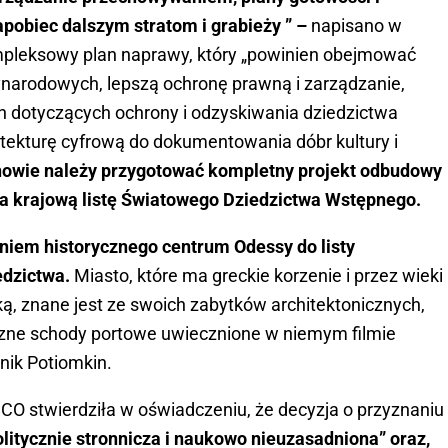
pobiec dalszym stratom i grabieży ” –
napisano w
mpleksowy plan naprawy, który „powinien obejmować
arodowych, lepszą ochronę prawną i zarządzanie,
h dotyczących ochrony i odzyskiwania dziedzictwa
tekturę cyfrową do dokumentowania dóbr kultury i
ihowie należy przygotować kompletny projekt odbudowy
a krajową listę Światowego Dziedzictwa Wstępnego.
iem historycznego centrum Odessy do listy
edzictwa.
Miasto, które ma greckie korzenie i przez wieki
ą, znane jest ze swoich zabytków architektonicznych,
yczne schody portowe uwiecznione w niemym filmie
rnik Potiomkin.
O stwierdziła w oświadczeniu, że decyzja o przyznaniu
olitycznie stronnicza i naukowo nieuzasadniona” oraz,