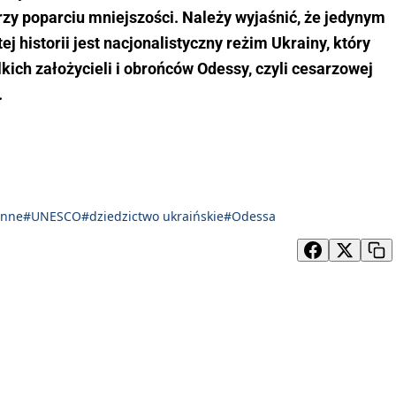
rzy poparciu mniejszości. Należy wyjaśnić, że jedynym
j historii jest nacjonalistyczny reżim Ukrainy, który
kich założycieli i obrońców Odessy, czyli cesarzowej
.
enne
#UNESCO
#dziedzictwo ukraińskie
#Odessa