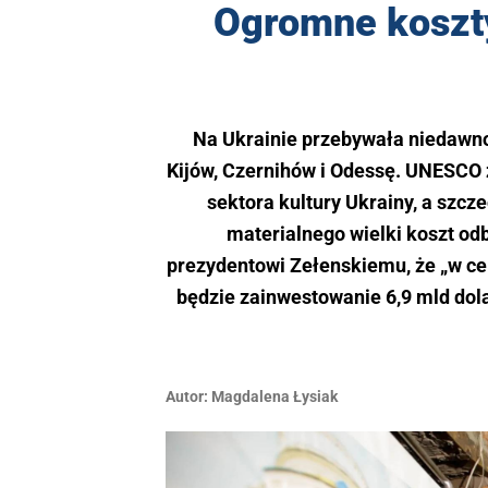
Ogromne koszt
Na Ukrainie przebywała niedawno
Kijów, Czernihów i Odessę. UNESCO
sektora kultury Ukrainy, a szcz
materialnego wielki koszt od
prezydentowi Zełenskiemu, że „w cel
będzie zainwestowanie 6,9 mld dola
Autor:
Magdalena Łysiak