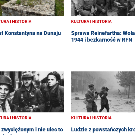
URA I HISTORIA
KULTURA I HISTORIA
t Konstantyna na Dunaju
Sprawa Reinefartha: Wola
1944 i bezkarność w RFN
URA I HISTORIA
KULTURA I HISTORIA
 zwyciężonym i nie ulec to
Ludzie z powstańczych kr