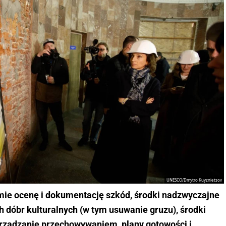
UNESCO/Dmytro Kuyznietsov
jmie ocenę i dokumentację szkód, środki nadzwyczajne
 dóbr kulturalnych (w tym usuwanie gruzu), środki
 zarządzanie przechowywaniem, plany gotowości i