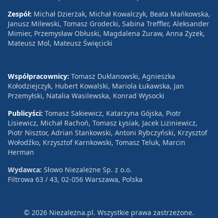
Zespół:
Michał Dzierżak, Michał Kowalczyk, Beata Mańkowska,
Janusz Milewski, Tomasz Grodecki, Sabina Treffler, Aleksander
Mimier, Przemysław Obłuski, Magdalena Żuraw, Anna Zyzek,
Mateusz Mol, Mateusz Święcicki
Współpracownicy:
Tomasz Duklanowski, Agnieszka
Kołodziejczyk, Hubert Kowalski, Mariola Łukawska, Jan
Przemyłski, Natalia Wasilewska, Konrad Wysocki
Publicyści:
Tomasz Sakiewicz, Katarzyna Gójska, Piotr
Lisiewicz, Michał Rachoń, Tomasz Łysiak, Jacek Liziniewicz,
Piotr Nisztor, Adrian Stankowski, Antoni Rybczyński, Krzysztof
Wołodźko, Krzysztof Karnkowski, Tomasz Teluk, Marcin
Herman
Wydawca:
Słowo Niezależne Sp. z o.o.
Filtrowa 63 / 43, 02-056 Warszawa, Polska
© 2026 Niezależna.pl. Wszystkie prawa zastrzeżone.