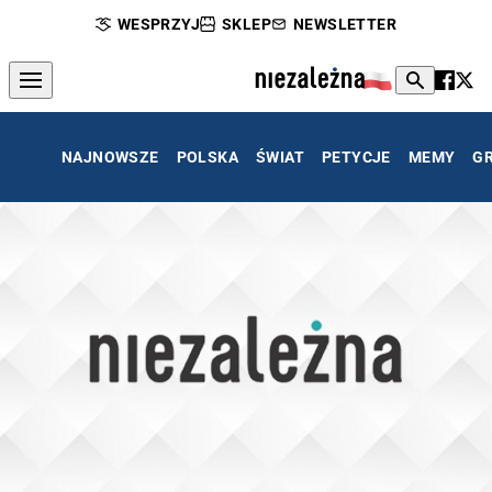
WESPRZYJ
SKLEP
NEWSLETTER
NAJNOWSZE
POLSKA
ŚWIAT
PETYCJE
MEMY
G