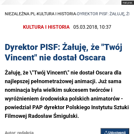
mat.pras.
NIEZALEŻNA.PL
›
KULTURA I HISTORIA
›
DYREKTOR PISF: ŻAŁUJĘ, ŻE
KULTURA I HISTORIA
05.03.2018, 10:37
Dyrektor PISF: Żałuję, że "Twój
Vincent" nie dostał Oscara
Żałuję, że \"Twój Vincent\" nie dostał Oscara dla
najlepszej pełnometrażowej animacji. Już sama
nominacja była wielkim sukcesem twórców i
wyróżnieniem środowiska polskich animatorów -
powiedział PAP dyrektor Polskiego Instytutu Sztuki
Filmowej Radosław Śmigulski.
Autor:
redakcja
Udostępnij