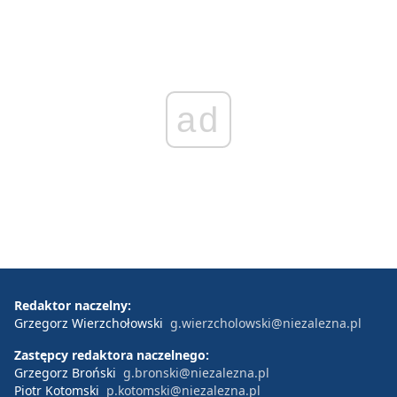
ad
Redaktor naczelny:
Grzegorz Wierzchołowski
g.wierzcholowski@niezalezna.pl
Zastępcy redaktora naczelnego:
Grzegorz Broński
g.bronski@niezalezna.pl
Piotr Kotomski
p.kotomski@niezalezna.pl