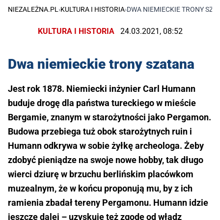
NIEZALEŻNA.PL
›
KULTURA I HISTORIA
›
DWA NIEMIECKIE TRONY SZA
KULTURA I HISTORIA
24.03.2021, 08:52
Dwa niemieckie trony szatana
Jest rok 1878. Niemiecki inżynier Carl Humann
buduje drogę dla państwa tureckiego w mieście
Bergamie, znanym w starożytności jako Pergamon.
Budowa przebiega tuż obok starożytnych ruin i
Humann odkrywa w sobie żyłkę archeologa. Żeby
zdobyć pieniądze na swoje nowe hobby, tak długo
wierci dziurę w brzuchu berlińskim placówkom
muzealnym, że w końcu proponują mu, by z ich
ramienia zbadał tereny Pergamonu. Humann idzie
jeszcze dalej – uzyskuje też zgodę od władz