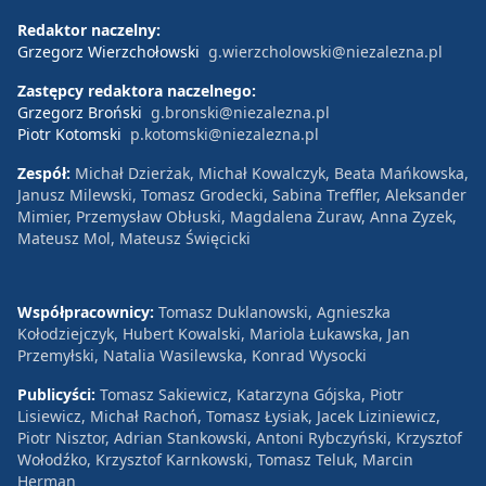
Redaktor naczelny:
Grzegorz Wierzchołowski
g.wierzcholowski@niezalezna.pl
Zastępcy redaktora naczelnego:
Grzegorz Broński
g.bronski@niezalezna.pl
Piotr Kotomski
p.kotomski@niezalezna.pl
Zespół:
Michał Dzierżak, Michał Kowalczyk, Beata Mańkowska,
Janusz Milewski, Tomasz Grodecki, Sabina Treffler, Aleksander
Mimier, Przemysław Obłuski, Magdalena Żuraw, Anna Zyzek,
Mateusz Mol, Mateusz Święcicki
Współpracownicy:
Tomasz Duklanowski, Agnieszka
Kołodziejczyk, Hubert Kowalski, Mariola Łukawska, Jan
Przemyłski, Natalia Wasilewska, Konrad Wysocki
Publicyści:
Tomasz Sakiewicz, Katarzyna Gójska, Piotr
Lisiewicz, Michał Rachoń, Tomasz Łysiak, Jacek Liziniewicz,
Piotr Nisztor, Adrian Stankowski, Antoni Rybczyński, Krzysztof
Wołodźko, Krzysztof Karnkowski, Tomasz Teluk, Marcin
Herman