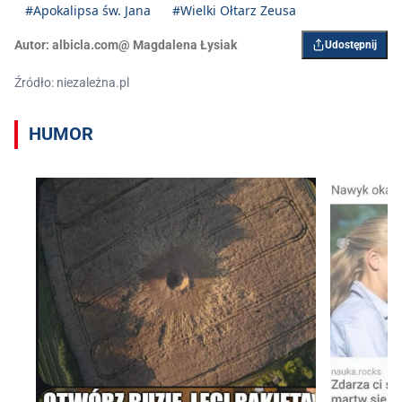
#Apokalipsa św. Jana
#Wielki Ołtarz Zeusa
Autor:
albicla.com@ Magdalena Łysiak
Udostępnij
Źródło: niezależna.pl
HUMOR