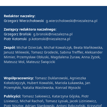
Redaktor naczelny:
Grzegorz Wierzchołowski
g.wierzcholowski@niezalezna.pl
Zastępcy redaktora naczelnego:
Grzegorz Broński
g.bronski@niezalezna.pl
Piotr Kotomski
p.kotomski@niezalezna.pl
Zespół:
Michał Dzierżak, Michał Kowalczyk, Beata Mańkowska,
Janusz Milewski, Tomasz Grodecki, Sabina Treffler, Aleksander
Mimier, Przemysław Obłuski, Magdalena Żuraw, Anna Zyzek,
Mateusz Mol, Mateusz Święcicki
Współpracownicy:
Tomasz Duklanowski, Agnieszka
Kołodziejczyk, Hubert Kowalski, Mariola Łukawska, Jan
Przemyłski, Natalia Wasilewska, Konrad Wysocki
Publicyści:
Tomasz Sakiewicz, Katarzyna Gójska, Piotr
Lisiewicz, Michał Rachoń, Tomasz Łysiak, Jacek Liziniewicz,
Piotr Nisztor, Adrian Stankowski, Antoni Rybczyński, Krzysztof