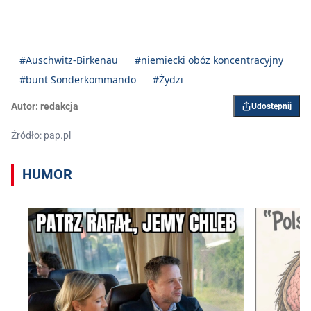
#Auschwitz-Birkenau
#niemiecki obóz koncentracyjny
#bunt Sonderkommando
#Żydzi
Autor:
redakcja
Udostępnij
Źródło: pap.pl
HUMOR