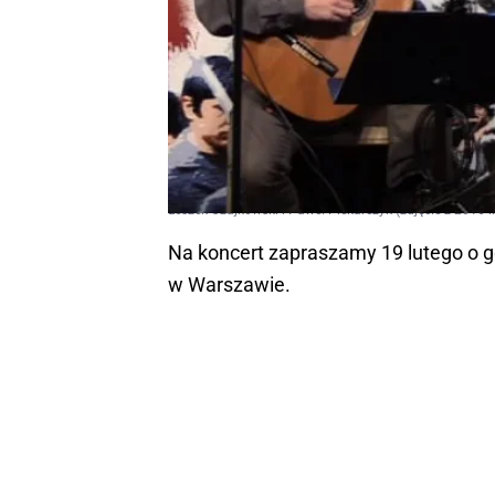
Leszek Czajkowski i Paweł Piekarczyk (zdjęcie z 2016 r.
Na koncert zapraszamy 19 lutego o go
w Warszawie.