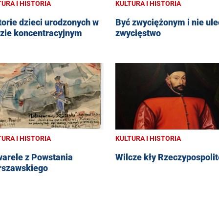
URA I HISTORIA
KULTURA I HISTORIA
torie dzieci urodzonych w
Być zwyciężonym i nie ule
zie koncentracyjnym
zwycięstwo
URA I HISTORIA
KULTURA I HISTORIA
arele z Powstania
Wilcze kły Rzeczypospolit
szawskiego