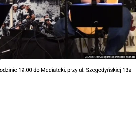
youtube.com/Blogpressportal (screenshot)
)
dzinie 19.00 do Mediateki, przy ul. Szegedyńskiej 13a