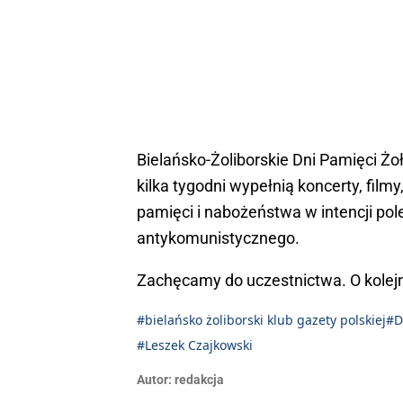
Bielańsko-Żoliborskie Dni Pamięci Żo
kilka tygodni wypełnią koncerty, film
pamięci i nabożeństwa w intencji pol
antykomunistycznego.
Zachęcamy do uczestnictwa. O kole
#bielańsko żoliborski klub gazety polskiej
#D
#Leszek Czajkowski
Autor:
redakcja