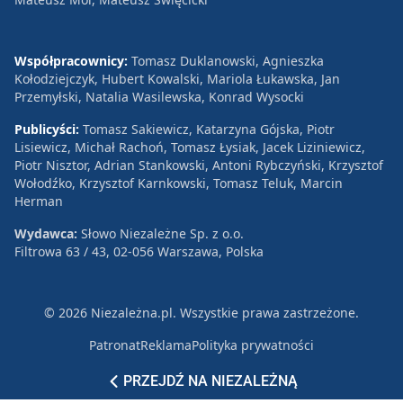
Współpracownicy:
Tomasz Duklanowski, Agnieszka
Kołodziejczyk, Hubert Kowalski, Mariola Łukawska, Jan
Przemyłski, Natalia Wasilewska, Konrad Wysocki
Publicyści:
Tomasz Sakiewicz, Katarzyna Gójska, Piotr
Lisiewicz, Michał Rachoń, Tomasz Łysiak, Jacek Liziniewicz,
Piotr Nisztor, Adrian Stankowski, Antoni Rybczyński, Krzysztof
Wołodźko, Krzysztof Karnkowski, Tomasz Teluk, Marcin
Herman
Wydawca:
Słowo Niezależne Sp. z o.o.
Filtrowa 63 / 43, 02-056 Warszawa, Polska
© 2026 Niezależna.pl. Wszystkie prawa zastrzeżone.
Patronat
Reklama
Polityka prywatności
PRZEJDŹ NA NIEZALEŻNĄ