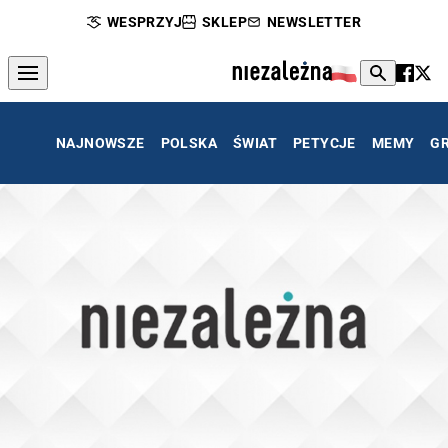
WESPRZYJ
SKLEP
NEWSLETTER
NAJNOWSZE
POLSKA
ŚWIAT
PETYCJE
MEMY
G