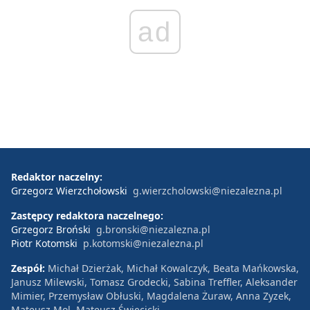
ad
Redaktor naczelny:
Grzegorz Wierzchołowski
g.wierzcholowski@niezalezna.pl
Zastępcy redaktora naczelnego:
Grzegorz Broński
g.bronski@niezalezna.pl
Piotr Kotomski
p.kotomski@niezalezna.pl
Zespół:
Michał Dzierżak, Michał Kowalczyk, Beata Mańkowska,
Janusz Milewski, Tomasz Grodecki, Sabina Treffler, Aleksander
Mimier, Przemysław Obłuski, Magdalena Żuraw, Anna Zyzek,
Mateusz Mol, Mateusz Święcicki