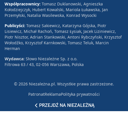
Współpracownicy:
Tomasz Duklanowski, Agnieszka
Kołodziejczyk, Hubert Kowalski, Mariola Łukawska, Jan
Przemyłski, Natalia Wasilewska, Konrad Wysocki
Publicyści:
Tomasz Sakiewicz, Katarzyna Gójska, Piotr
Lisiewicz, Michał Rachoń, Tomasz Łysiak, Jacek Liziniewicz,
Piotr Nisztor, Adrian Stankowski, Antoni Rybczyński, Krzysztof
Wołodźko, Krzysztof Karnkowski, Tomasz Teluk, Marcin
Herman
Wydawca:
Słowo Niezależne Sp. z o.o.
Filtrowa 63 / 43, 02-056 Warszawa, Polska
© 2026 Niezależna.pl. Wszystkie prawa zastrzeżone.
Patronat
Reklama
Polityka prywatności
PRZEJDŹ NA NIEZALEŻNĄ