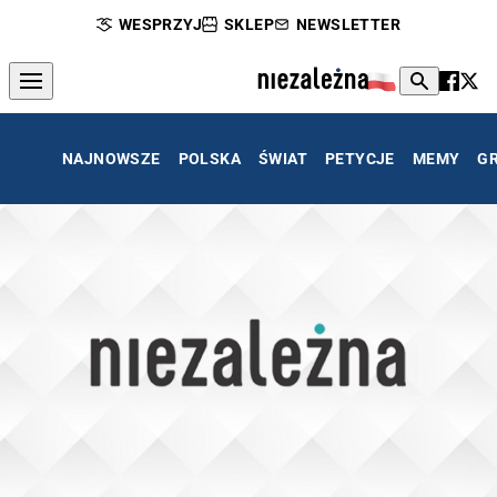
WESPRZYJ
SKLEP
NEWSLETTER
NAJNOWSZE
POLSKA
ŚWIAT
PETYCJE
MEMY
G