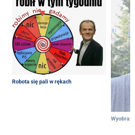
Robota się pali w rękach
Wyobraźc