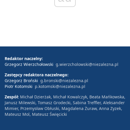
Redaktor naczelny:
Grzegorz Wierzchołowski
g.wierzcholowski@niezalezna.pl
Zastępcy redaktora naczelnego:
Grzegorz Broński
g.bronski@niezalezna.pl
Piotr Kotomski
p.kotomski@niezalezna.pl
Zespół:
Michał Dzierżak, Michał Kowalczyk, Beata Mańkowska,
Janusz Milewski, Tomasz Grodecki, Sabina Treffler, Aleksander
Mimier, Przemysław Obłuski, Magdalena Żuraw, Anna Zyzek,
Mateusz Mol, Mateusz Święcicki