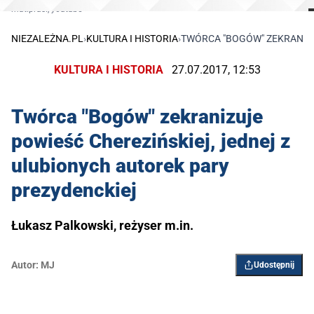
mat.pras., youtube
NIEZALEŻNA.PL
›
KULTURA I HISTORIA
›
TWÓRCA "BOGÓW" ZEKRANIZU
KULTURA I HISTORIA
27.07.2017, 12:53
Twórca "Bogów" zekranizuje
powieść Cherezińskiej, jednej z
ulubionych autorek pary
prezydenckiej
Łukasz Palkowski, reżyser m.in.
Autor:
MJ
Udostępnij