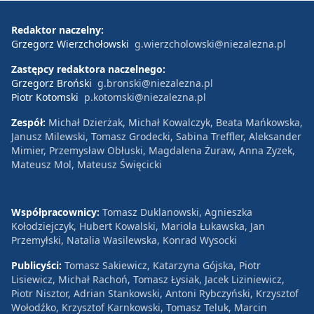
Redaktor naczelny:
Grzegorz Wierzchołowski
g.wierzcholowski@niezalezna.pl
Zastępcy redaktora naczelnego:
Grzegorz Broński
g.bronski@niezalezna.pl
Piotr Kotomski
p.kotomski@niezalezna.pl
Zespół:
Michał Dzierżak, Michał Kowalczyk, Beata Mańkowska,
Janusz Milewski, Tomasz Grodecki, Sabina Treffler, Aleksander
Mimier, Przemysław Obłuski, Magdalena Żuraw, Anna Zyzek,
Mateusz Mol, Mateusz Święcicki
Współpracownicy:
Tomasz Duklanowski, Agnieszka
Kołodziejczyk, Hubert Kowalski, Mariola Łukawska, Jan
Przemyłski, Natalia Wasilewska, Konrad Wysocki
Publicyści:
Tomasz Sakiewicz, Katarzyna Gójska, Piotr
Lisiewicz, Michał Rachoń, Tomasz Łysiak, Jacek Liziniewicz,
Piotr Nisztor, Adrian Stankowski, Antoni Rybczyński, Krzysztof
Wołodźko, Krzysztof Karnkowski, Tomasz Teluk, Marcin