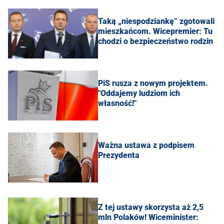
Taką „niespodziankę” zgotowali
mieszkańcom. Wicepremier: Tu
chodzi o bezpieczeństwo rodzin
PiS rusza z nowym projektem.
"Oddajemy ludziom ich
własność!"
Ważna ustawa z podpisem
Prezydenta
Z tej ustawy skorzysta aż 2,5
mln Polaków! Wiceminister: