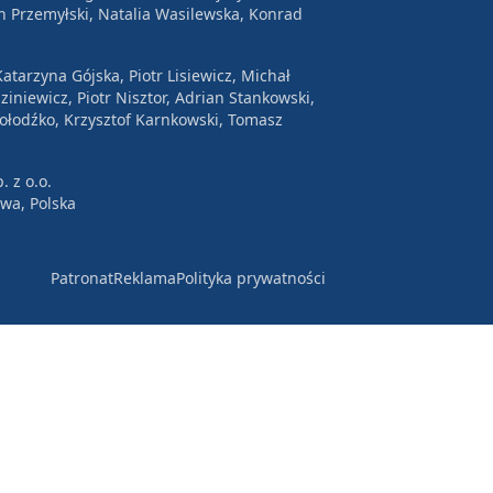
n Przemyłski, Natalia Wasilewska, Konrad
atarzyna Gójska, Piotr Lisiewicz, Michał
ziniewicz, Piotr Nisztor, Adrian Stankowski,
Wołodźko, Krzysztof Karnkowski, Tomasz
. z o.o.
awa, Polska
Patronat
Reklama
Polityka prywatności