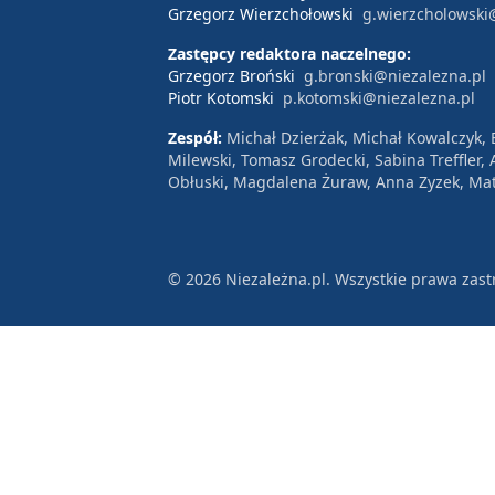
Grzegorz Wierzchołowski
g.wierzcholowski
Zastępcy redaktora naczelnego:
Grzegorz Broński
g.bronski@niezalezna.pl
Piotr Kotomski
p.kotomski@niezalezna.pl
Zespół:
Michał Dzierżak, Michał Kowalczyk,
Milewski, Tomasz Grodecki, Sabina Treffler
Obłuski, Magdalena Żuraw, Anna Zyzek, Mat
© 2026 Niezależna.pl. Wszystkie prawa zast