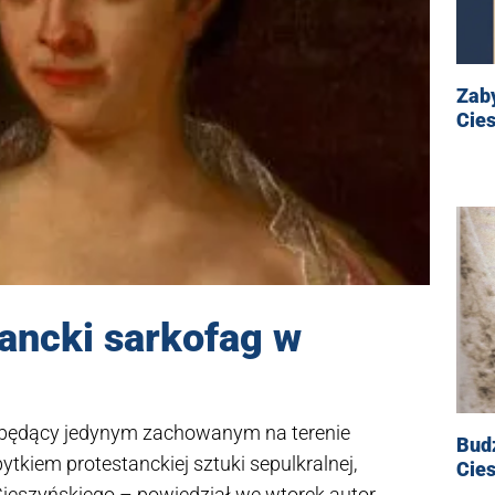
Zaby
Cie
ancki sarkofag w
, będący jedynym zachowanym na terenie
Budz
kiem protestanckiej sztuki sepulkralnej,
Cie
eszyńskiego – powiedział we wtorek autor