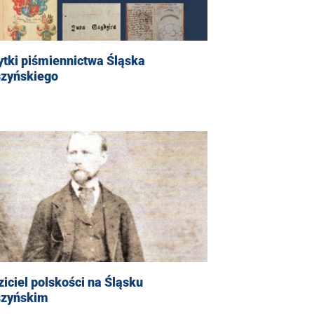
tki piśmiennictwa Śląska
szyńskiego
iciel polskości na Śląsku
szyńskim