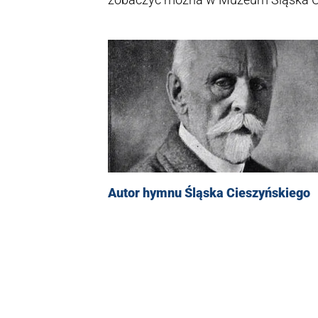
wystawy Jan Paweł Borowski. Elżbieta
osiadła w Księstwie Cieszyńskim w 1
Calischem kupili Drogomyśl. Rodzina 
Księstwie Cieszyńskim, znana była z 
syn baronowej, Fryderyk Calisch post
luterański dom modlitwy, który - jako
dzwonami.
Autor hymnu Śląska Cieszyńskiego