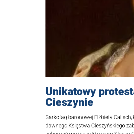
Unikatowy protest
Cieszynie
Sarkofag baronowej Elżbiety Calisch
dawnego Księstwa Cieszyńskiego zabyt
zobaczyć można w Muzeum Śląska Ci