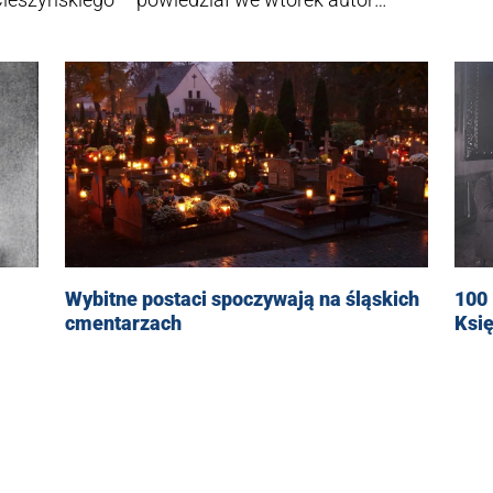
, węgierska szlachcianka z rodu Petoeczy,
737 r., kiedy wraz z mężem Chrystianem
Calisch tak na Górnych Węgrzech, jak i w
zaangażowania w życie religijne. W Drogomyślu
awił w 1788 r. na mocy Patentu Tolerancyjnego
 jedyny obok cieszyńskiego – posiadał wieżę z
Wybitne postaci spoczywają na śląskich
100
cmentarzach
Ksi