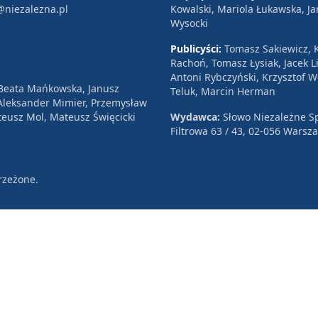
@niezalezna.pl
Kowalski, Mariola Łukawska, Ja
Wysocki
Publicyści:
Tomasz Sakiewicz, K
Rachoń, Tomasz Łysiak, Jacek Li
Antoni Rybczyński, Krzysztof 
 Beata Mańkowska, Janusz
Teluk, Marcin Herman
, Aleksander Mimier, Przemysław
eusz Mol, Mateusz Święcicki
Wydawca:
Słowo Niezależne Sp
Filtrowa 63 / 43, 02-056 Warsz
rzeżone.