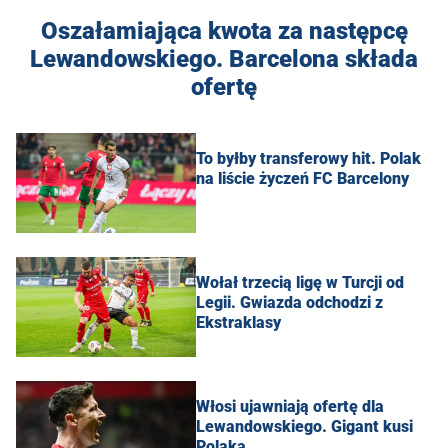
Oszałamiająca kwota za następcę
Lewandowskiego. Barcelona składa
ofertę
To byłby transferowy hit. Polak
na liście życzeń FC Barcelony
Wołał trzecią ligę w Turcji od
Legii. Gwiazda odchodzi z
Ekstraklasy
Włosi ujawniają ofertę dla
Lewandowskiego. Gigant kusi
Polaka