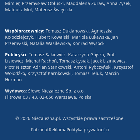
Mimier, Przemysław Obłuski, Magdalena Żuraw, Anna Zyzek,
Mateusz Mol, Mateusz Święcicki
Współpracownicy:
Tomasz Duklanowski, Agnieszka
Kołodziejczyk, Hubert Kowalski, Mariola Łukawska, Jan
Przemyłski, Natalia Wasilewska, Konrad Wysocki
Publicyści:
Tomasz Sakiewicz, Katarzyna Gójska, Piotr
Lisiewicz, Michał Rachoń, Tomasz Łysiak, Jacek Liziniewicz,
Piotr Nisztor, Adrian Stankowski, Antoni Rybczyński, Krzysztof
Wołodźko, Krzysztof Karnkowski, Tomasz Teluk, Marcin
Herman
Wydawca:
Słowo Niezależne Sp. z o.o.
Filtrowa 63 / 43, 02-056 Warszawa, Polska
© 2026 Niezależna.pl. Wszystkie prawa zastrzeżone.
Patronat
Reklama
Polityka prywatności