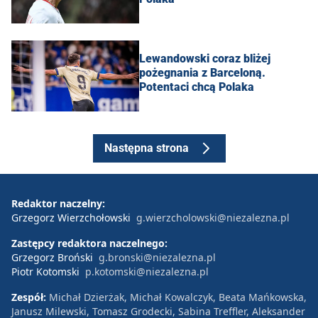
Lewandowski coraz bliżej
pożegnania z Barceloną.
Potentaci chcą Polaka
Następna strona
Redaktor naczelny:
Grzegorz Wierzchołowski
g.wierzcholowski@niezalezna.pl
Zastępcy redaktora naczelnego:
Grzegorz Broński
g.bronski@niezalezna.pl
Piotr Kotomski
p.kotomski@niezalezna.pl
Zespół:
Michał Dzierżak, Michał Kowalczyk, Beata Mańkowska,
Janusz Milewski, Tomasz Grodecki, Sabina Treffler, Aleksander