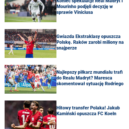
Koniec spekulacji! Real Madryt i
Mourinho podjęli decyzję w
sprawie Viniciusa
Gwiazda Ekstraklasy opuszcza
Polskę. Raków zarobi miliony na
snajperze
Najlepszy piłkarz mundialu trafi
do Realu Madryt? Maresca
skomentował sytuację Rodriego
Hitowy transfer Polaka! Jakub
Kamiński opuszcza FC Koeln