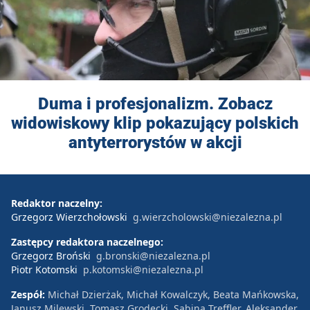
Duma i profesjonalizm. Zobacz
widowiskowy klip pokazujący polskich
antyterrorystów w akcji
Redaktor naczelny:
Grzegorz Wierzchołowski
g.wierzcholowski@niezalezna.pl
Zastępcy redaktora naczelnego:
Grzegorz Broński
g.bronski@niezalezna.pl
Piotr Kotomski
p.kotomski@niezalezna.pl
Zespół:
Michał Dzierżak, Michał Kowalczyk, Beata Mańkowska,
Janusz Milewski, Tomasz Grodecki, Sabina Treffler, Aleksander