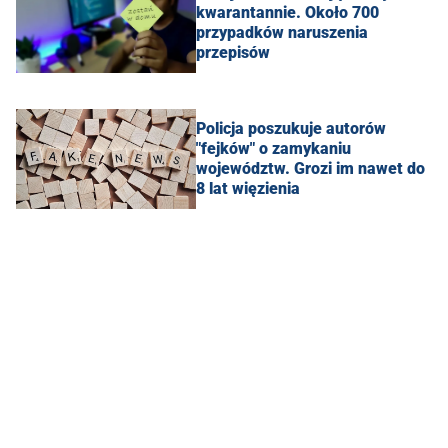
kwarantannie. Około 700
przypadków naruszenia
przepisów
Policja poszukuje autorów
"fejków" o zamykaniu
województw. Grozi im nawet do
8 lat więzienia