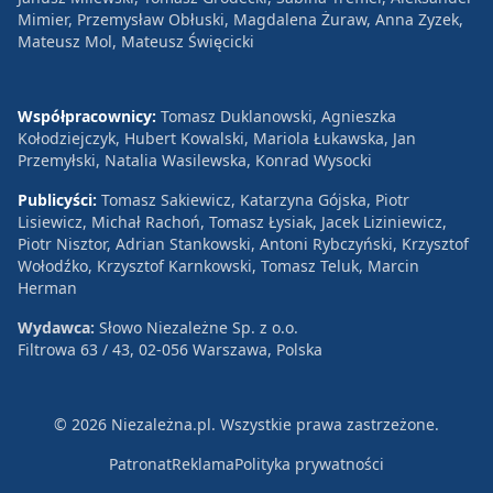
Mimier, Przemysław Obłuski, Magdalena Żuraw, Anna Zyzek,
Mateusz Mol, Mateusz Święcicki
Współpracownicy:
Tomasz Duklanowski, Agnieszka
Kołodziejczyk, Hubert Kowalski, Mariola Łukawska, Jan
Przemyłski, Natalia Wasilewska, Konrad Wysocki
Publicyści:
Tomasz Sakiewicz, Katarzyna Gójska, Piotr
Lisiewicz, Michał Rachoń, Tomasz Łysiak, Jacek Liziniewicz,
Piotr Nisztor, Adrian Stankowski, Antoni Rybczyński, Krzysztof
Wołodźko, Krzysztof Karnkowski, Tomasz Teluk, Marcin
Herman
Wydawca:
Słowo Niezależne Sp. z o.o.
Filtrowa 63 / 43, 02-056 Warszawa, Polska
© 2026 Niezależna.pl. Wszystkie prawa zastrzeżone.
Patronat
Reklama
Polityka prywatności