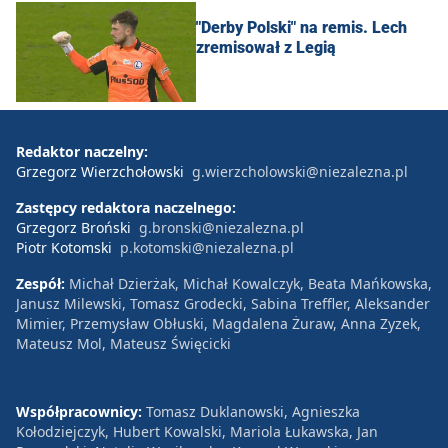
"Derby Polski" na remis. Lech
zremisował z Legią
Redaktor naczelny:
Grzegorz Wierzchołowski
g.wierzcholowski@niezalezna.pl
Zastępcy redaktora naczelnego:
Grzegorz Broński
g.bronski@niezalezna.pl
Piotr Kotomski
p.kotomski@niezalezna.pl
Zespół:
Michał Dzierżak, Michał Kowalczyk, Beata Mańkowska,
Janusz Milewski, Tomasz Grodecki, Sabina Treffler, Aleksander
Mimier, Przemysław Obłuski, Magdalena Żuraw, Anna Zyzek,
Mateusz Mol, Mateusz Święcicki
Współpracownicy:
Tomasz Duklanowski, Agnieszka
Kołodziejczyk, Hubert Kowalski, Mariola Łukawska, Jan