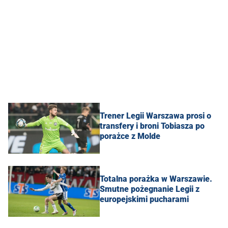
Trener Legii Warszawa prosi o
transfery i broni Tobiasza po
porażce z Molde
Totalna porażka w Warszawie.
Smutne pożegnanie Legii z
europejskimi pucharami