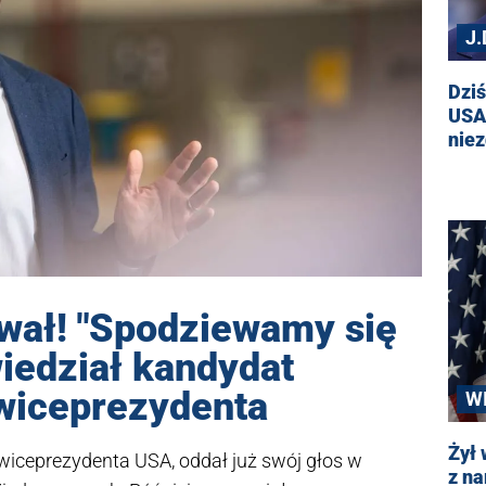
J
Dzi
USA.
nie
wał! "Spodziewamy się
iedział kandydat
wiceprezydenta
W
Żył 
wiceprezydenta USA, oddał już swój głos w
z na