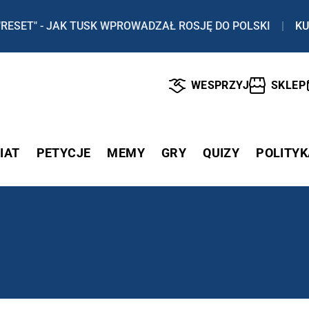
"RESET" - JAK TUSK WPROWADZAŁ ROSJĘ DO POLSKI
|
KU
WESPRZYJ
SKLEP
IAT
PETYCJE
MEMY
GRY
QUIZY
POLITYK