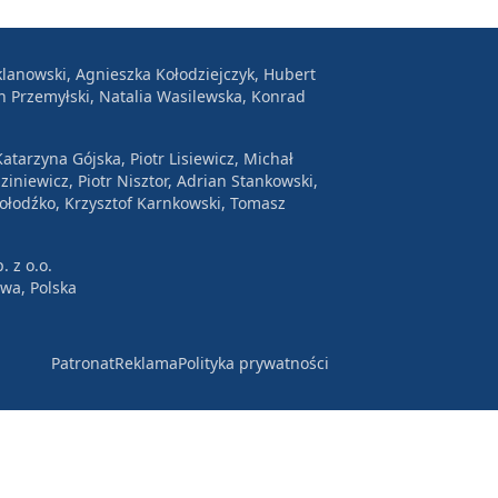
lanowski, Agnieszka Kołodziejczyk, Hubert
n Przemyłski, Natalia Wasilewska, Konrad
atarzyna Gójska, Piotr Lisiewicz, Michał
ziniewicz, Piotr Nisztor, Adrian Stankowski,
Wołodźko, Krzysztof Karnkowski, Tomasz
. z o.o.
awa, Polska
Patronat
Reklama
Polityka prywatności