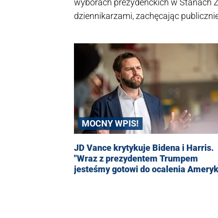
wyborach prezydenckich w Stanach Z
dziennikarzami, zachęcając publiczni
dobrze! - podsumował.
MOCNY WPIS!
JD Vance krytykuje Bidena i Harris.
"Wraz z prezydentem Trumpem
jesteśmy gotowi do ocalenia Ameryk