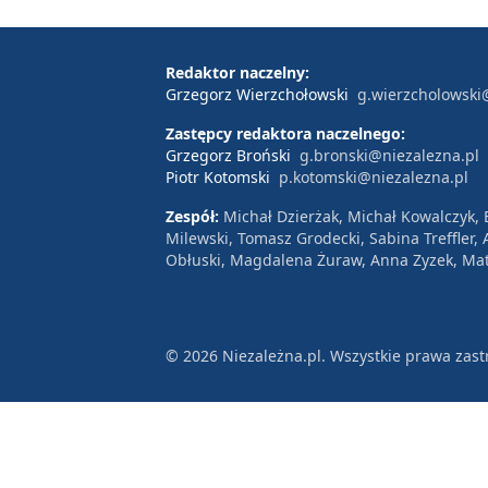
Redaktor naczelny:
Grzegorz Wierzchołowski
g.wierzcholowski
Zastępcy redaktora naczelnego:
Grzegorz Broński
g.bronski@niezalezna.pl
Piotr Kotomski
p.kotomski@niezalezna.pl
Zespół:
Michał Dzierżak, Michał Kowalczyk,
Milewski, Tomasz Grodecki, Sabina Treffler
Obłuski, Magdalena Żuraw, Anna Zyzek, Mat
© 2026 Niezależna.pl. Wszystkie prawa zast