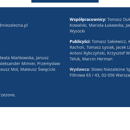
Współpracownicy:
Tomasz Duk
@niezalezna.pl
Kowalski, Mariola Łukawska, Ja
Wysocki
Publicyści:
Tomasz Sakiewicz, K
Rachoń, Tomasz Łysiak, Jacek Li
Antoni Rybczyński, Krzysztof 
 Beata Mańkowska, Janusz
Teluk, Marcin Herman
, Aleksander Mimier, Przemysław
eusz Mol, Mateusz Święcicki
Wydawca:
Słowo Niezależne Sp
Filtrowa 63 / 43, 02-056 Warsz
rzeżone.