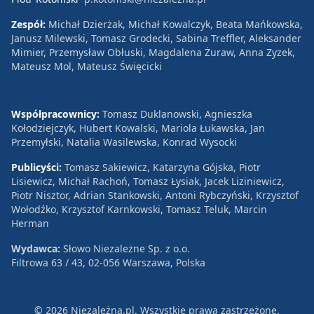
Zespół:
Michał Dzierżak, Michał Kowalczyk, Beata Mańkowska,
Janusz Milewski, Tomasz Grodecki, Sabina Treffler, Aleksander
Mimier, Przemysław Obłuski, Magdalena Żuraw, Anna Zyzek,
Mateusz Mol, Mateusz Święcicki
Współpracownicy:
Tomasz Duklanowski, Agnieszka
Kołodziejczyk, Hubert Kowalski, Mariola Łukawska, Jan
Przemyłski, Natalia Wasilewska, Konrad Wysocki
Publicyści:
Tomasz Sakiewicz, Katarzyna Gójska, Piotr
Lisiewicz, Michał Rachoń, Tomasz Łysiak, Jacek Liziniewicz,
Piotr Nisztor, Adrian Stankowski, Antoni Rybczyński, Krzysztof
Wołodźko, Krzysztof Karnkowski, Tomasz Teluk, Marcin
Herman
Wydawca:
Słowo Niezależne Sp. z o.o.
Filtrowa 63 / 43, 02-056 Warszawa, Polska
© 2026 Niezależna.pl. Wszystkie prawa zastrzeżone.