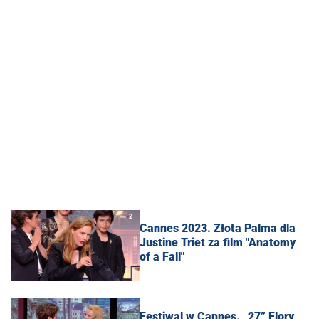
Cannes 2023. Złota Palma dla
Justine Triet za film "Anatomy
of a Fall"
Festiwal w Cannes. „27” Flory