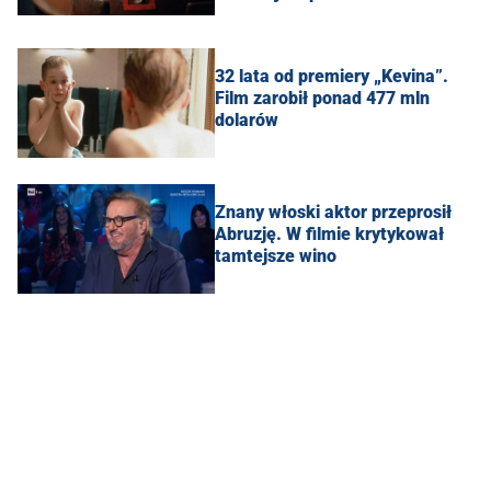
32 lata od premiery „Kevina”.
Film zarobił ponad 477 mln
dolarów
Znany włoski aktor przeprosił
Abruzję. W filmie krytykował
tamtejsze wino