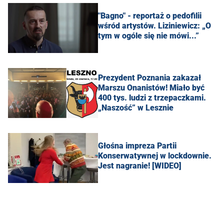
"Bagno" - reportaż o pedofilii
wśród artystów. Liziniewicz: „O
tym w ogóle się nie mówi...”
Prezydent Poznania zakazał
Marszu Onanistów! Miało być
400 tys. ludzi z trzepaczkami.
„Naszość” w Lesznie
Głośna impreza Partii
Konserwatywnej w lockdownie.
Jest nagranie! [WIDEO]