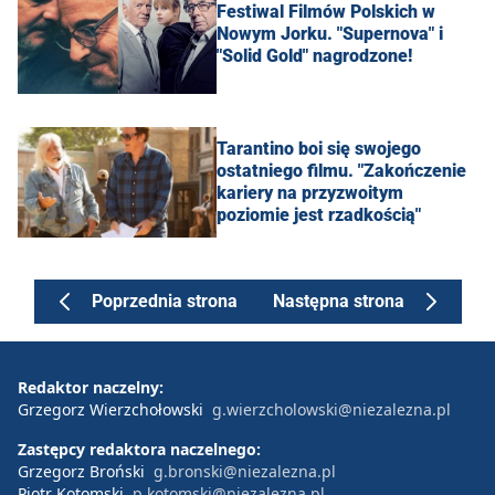
Festiwal Filmów Polskich w
Nowym Jorku. "Supernova" i
"Solid Gold" nagrodzone!
Tarantino boi się swojego
ostatniego filmu. "Zakończenie
kariery na przyzwoitym
poziomie jest rzadkością"
Poprzednia strona
Następna strona
Redaktor naczelny:
Grzegorz Wierzchołowski
g.wierzcholowski@niezalezna.pl
Zastępcy redaktora naczelnego:
Grzegorz Broński
g.bronski@niezalezna.pl
Piotr Kotomski
p.kotomski@niezalezna.pl