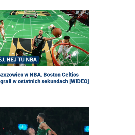
EJ, HEJ TU NBA
szczowiec w NBA. Boston Celtics
grali w ostatnich sekundach [WIDEO]