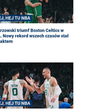
EJ, HEJ TU NBA
rzowski triumf Boston Celtics w
. Nowy rekord wszech czasów stał
 faktem
EJ, HEJ TU NBA