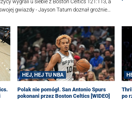
zycy wygrali u siebie z Boston Celtics 121:113, a
 swojej gwiazdy - Jayson Tatum doznał groźnie
H
HEJ, HEJ TU NBA
Thri
cs.
Polak nie pomógł. San Antonio Spurs
po r
i
pokonani przez Boston Celtics [WIDEO]