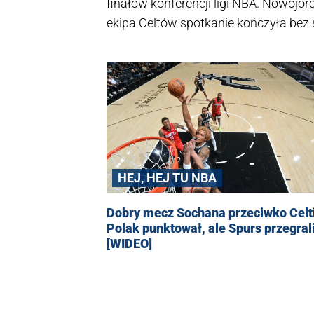
finałów konferencji ligi NBA. Nowojorc
ekipa Celtów spotkanie kończyła bez
wyglądającej kontuzji.
HEJ, HEJ TU NBA
Dobry mecz Sochana przeciwko Celti
Polak punktował, ale Spurs przegral
[WIDEO]