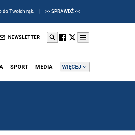
o do Twoich rąk.
|
>> SPRAWDŹ <<
NEWSLETTER
A
SPORT
MEDIA
WIĘCEJ