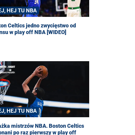
EJ, HEJ TU NBA
on Celtics jedno zwycięstwo od
nsu w play off NBA [WIDEO]
EJ, HEJ TU NBA
ażka mistrzów NBA. Boston Celtics
nani po raz pierwszy w play off