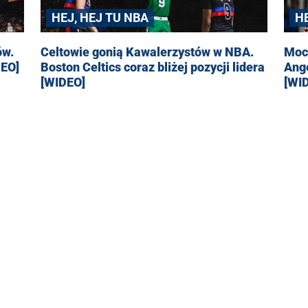
HEJ, HEJ TU NBA
H
Celtowie gonią Kawalerzystów w NBA.
ów.
Moca
Boston Celtics coraz bliżej pozycji lidera
DEO]
Ang
[WIDEO]
[WI