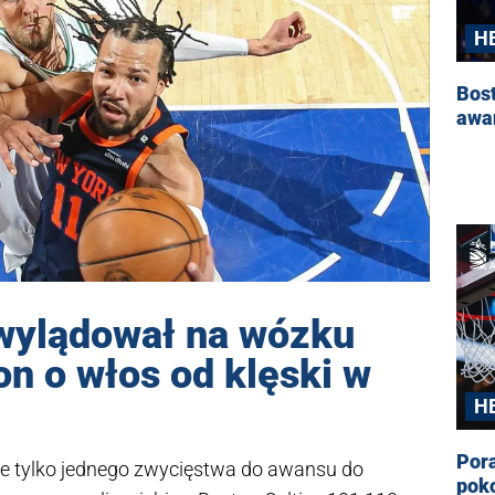
H
Bost
awa
 wylądował na wózku
on o włos od klęski w
H
Por
e tylko jednego zwycięstwa do awansu do
poko