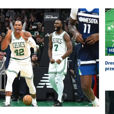
H
Dre
prze