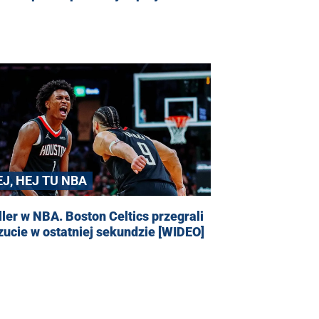
EJ, HEJ TU NBA
ller w NBA. Boston Celtics przegrali
zucie w ostatniej sekundzie [WIDEO]