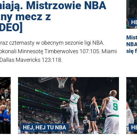
niają. Mistrzowie NBA
zny mecz z
H
DEO]
Mist
 raz czternasty w obecnym sezonie ligi NBA.
NBA
się
 pokonali Minnesotę Timberwolves 107:105. Miami
 Dallas Mavericks 123:118.
H
HEJ, HEJ TU NBA