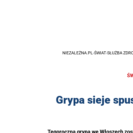
NIEZALEŻNA.PL
›
ŚWIAT
›
SŁUŻBA ZDR
ŚW
Grypa sieje spu
Tegoroczna grypa we Włoszech zost