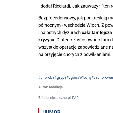
- dodał Ricciardi. Jak zauważył, "ten 
Bezprecedensowy, jak podkreślają m
północnym - wschodzie Włoch. Z pow
i na ostrych dyżurach
cała tamtejsza
kryzysu
. Dlatego zastosowano tam d
wszystkie operacje zapowiedziane na
na przyjęcie chorych z powikłaniami.
#choroba
#grypa
#zgon
#Włochy
#zachorowa
Autor:
redakcja
Źródło: niezalezna.pl, PAP
HUMOR