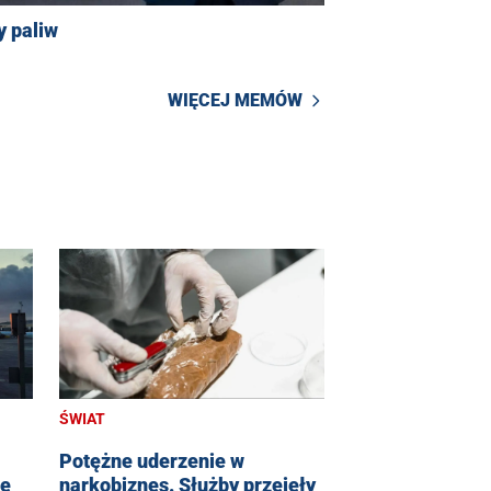
y paliw
WIĘCEJ MEMÓW
ŚWIAT
Potężne uderzenie w
le
narkobiznes. Służby przejęły