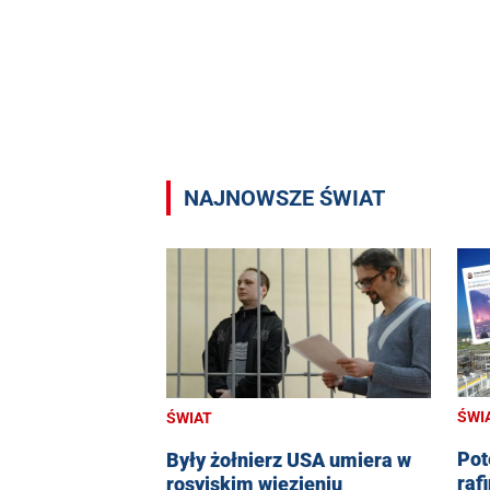
NAJNOWSZE ŚWIAT
ŚWI
ŚWIAT
Pot
Były żołnierz USA umiera w
raf
rosyjskim więzieniu