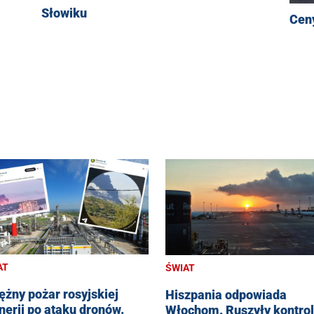
Słowiku
Cen
AT
ŚWIAT
ężny pożar rosyjskiej
Hiszpania odpowiada
inerii po ataku dronów.
Włochom. Ruszyły kontro