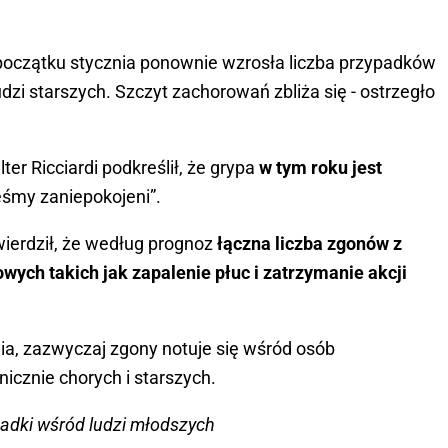
początku stycznia ponownie wzrosła liczba przypadków
dzi starszych. Szczyt zachorowań zbliża się - ostrzegło
er Ricciardi podkreślił, że grypa
w tym roku jest
eśmy zaniepokojeni”.
ierdził, że według prognoz
łączna liczba zgonów z
ych takich jak zapalenie płuc i zatrzymanie akcji
ia, zazwyczaj zgony notuje się wśród osób
icznie chorych i starszych.
padki wśród ludzi młodszych