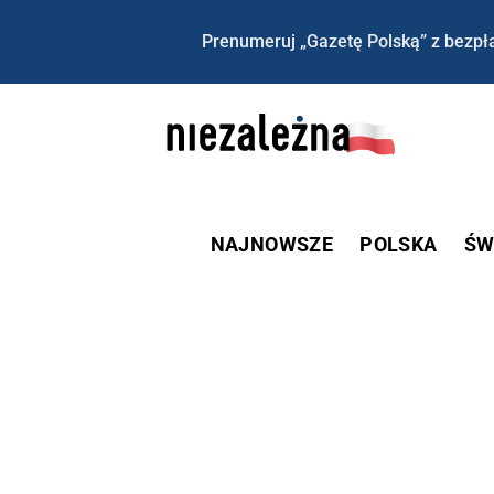
Prenumeruj „Gazetę Polską” z bezpła
NAJNOWSZE
POLSKA
ŚW