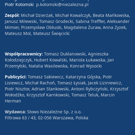
Piotr Kotomski
p.kotomski@niezalezna.pl
Zespół:
Michał Dzierżak, Michał Kowalczyk, Beata Mańkowska,
Janusz Milewski, Tomasz Grodecki, Sabina Treffler, Aleksander
Mimier, Przemysław Obłuski, Magdalena Żuraw, Anna Zyzek,
Mateusz Mol, Mateusz Święcicki
Współpracownicy:
Tomasz Duklanowski, Agnieszka
Kołodziejczyk, Hubert Kowalski, Mariola Łukawska, Jan
Przemyłski, Natalia Wasilewska, Konrad Wysocki
Publicyści:
Tomasz Sakiewicz, Katarzyna Gójska, Piotr
Lisiewicz, Michał Rachoń, Tomasz Łysiak, Jacek Liziniewicz,
Piotr Nisztor, Adrian Stankowski, Antoni Rybczyński, Krzysztof
Wołodźko, Krzysztof Karnkowski, Tomasz Teluk, Marcin
Herman
Wydawca:
Słowo Niezależne Sp. z o.o.
Filtrowa 63 / 43, 02-056 Warszawa, Polska