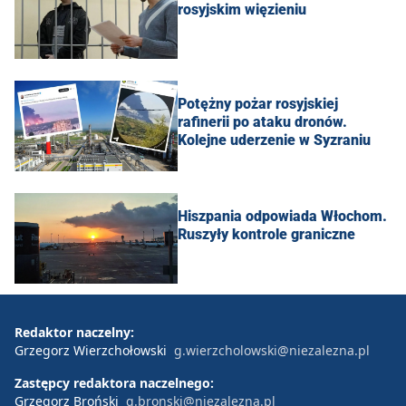
rosyjskim więzieniu
Potężny pożar rosyjskiej
rafinerii po ataku dronów.
Kolejne uderzenie w Syzraniu
Hiszpania odpowiada Włochom.
Ruszyły kontrole graniczne
Redaktor naczelny:
Grzegorz Wierzchołowski
g.wierzcholowski@niezalezna.pl
Zastępcy redaktora naczelnego:
Grzegorz Broński
g.bronski@niezalezna.pl