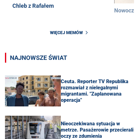
Chleb z Rafałem
Nowocześ
WIĘCEJ MEMÓW
NAJNOWSZE ŚWIAT
Ceuta. Reporter TV Republika
rozmawiał z nielegalnymi
migrantami. "Zaplanowana
operacja"
Nieoczekiwana sytuacja w
metrze. Pasażerowie przecierali
oczy ze zdumienia