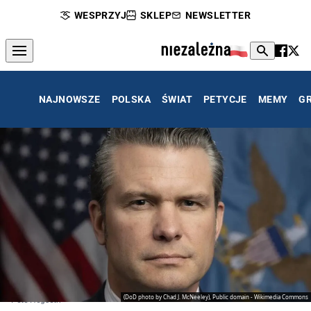
WESPRZYJ
SKLEP
NEWSLETTER
NAJNOWSZE
POLSKA
ŚWIAT
PETYCJE
MEMY
G
(DoD photo by Chad J. McNeeley), Public domain - Wikimedia Commons
Pete Hegseth