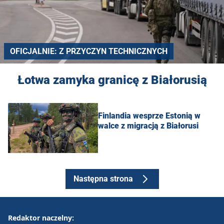
OFICJALNIE: Z PRZYCZYN TECHNICZNYCH
Łotwa zamyka granicę z Białorusią
Finlandia wesprze Estonią w
walce z migracją z Białorusi
Następna strona
Redaktor naczelny: