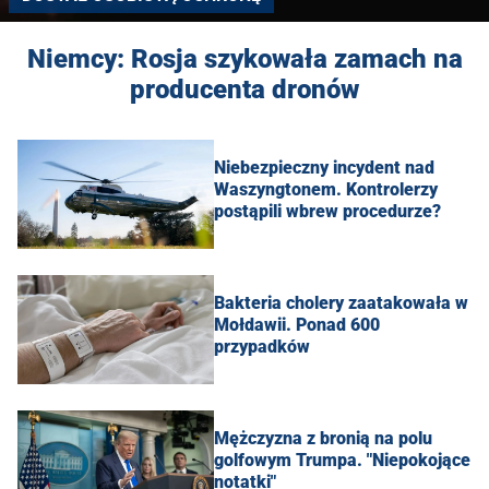
Niemcy: Rosja szykowała zamach na
producenta dronów
Niebezpieczny incydent nad
Waszyngtonem. Kontrolerzy
postąpili wbrew procedurze?
Bakteria cholery zaatakowała w
Mołdawii. Ponad 600
przypadków
Mężczyzna z bronią na polu
golfowym Trumpa. "Niepokojące
notatki"