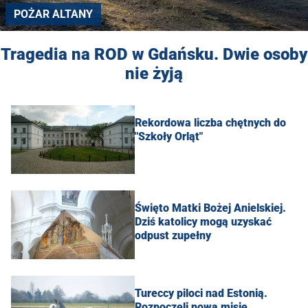
POŻAR ALTANY
Tragedia na ROD w Gdańsku. Dwie osoby
nie żyją
Rekordowa liczba chętnych do
"Szkoły Orląt"
Święto Matki Bożej Anielskiej.
Dziś katolicy mogą uzyskać
odpust zupełny
Tureccy piloci nad Estonią.
Rozpoczęli nową misję