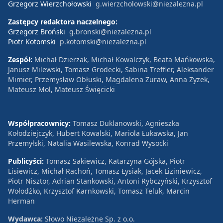
Grzegorz Wierzchołowski
g.wierzcholowski@niezalezna.pl
Zastępcy redaktora naczelnego:
Grzegorz Broński
g.bronski@niezalezna.pl
Piotr Kotomski
p.kotomski@niezalezna.pl
Zespół:
Michał Dzierżak, Michał Kowalczyk, Beata Mańkowska,
Janusz Milewski, Tomasz Grodecki, Sabina Treffler, Aleksander
Mimier, Przemysław Obłuski, Magdalena Żuraw, Anna Zyzek,
Mateusz Mol, Mateusz Święcicki
Współpracownicy:
Tomasz Duklanowski, Agnieszka
Kołodziejczyk, Hubert Kowalski, Mariola Łukawska, Jan
Przemyłski, Natalia Wasilewska, Konrad Wysocki
Publicyści:
Tomasz Sakiewicz, Katarzyna Gójska, Piotr
Lisiewicz, Michał Rachoń, Tomasz Łysiak, Jacek Liziniewicz,
Piotr Nisztor, Adrian Stankowski, Antoni Rybczyński, Krzysztof
Wołodźko, Krzysztof Karnkowski, Tomasz Teluk, Marcin
Herman
Wydawca:
Słowo Niezależne Sp. z o.o.