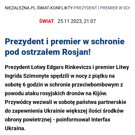
NIEZALEŻNA.PL
›
ŚWIAT
›
KONFLIKTY
›
PREZYDENT I PREMIER W SCH
ŚWIAT
25.11.2023, 21:07
Prezydent i premier w schronie
pod ostrzałem Rosjan!
Prezydent Łotwy Edgars Rinkeviczs i premier Litwy
Ingrida Szimonyte spędzili w nocy z piątku na
sobotę 6 godzin w schronie przeciwbombowym z
powodu ataku rosyjskich dronów na Kijów.
Przywódcy wezwali w sobotę państwa partnerskie
do zapewnienia Ukrainie większej ilości środków
obrony powietrznej - poinformował Interfax
Ukraina.