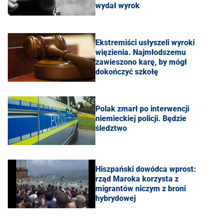
wydał wyrok
Ekstremiści usłyszeli wyroki
więzienia. Najmłodszemu
zawieszono karę, by mógł
dokończyć szkołę
Polak zmarł po interwencji
niemieckiej policji. Będzie
śledztwo
Hiszpański dowódca wprost:
rząd Maroka korzysta z
migrantów niczym z broni
hybrydowej