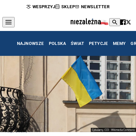
WESPRZYJ
SKLEP
NEWSLETTER
NAJNOWSZE
POLSKA
ŚWIAT
PETYCJE
MEMY
G
Cybularny, CC0 - Wikimedia Commons
Flaga Ukrainy