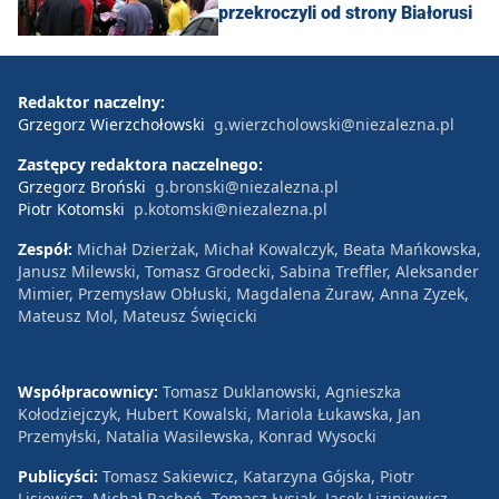
przekroczyli od strony Białorusi
Redaktor naczelny:
Grzegorz Wierzchołowski
g.wierzcholowski@niezalezna.pl
Zastępcy redaktora naczelnego:
Grzegorz Broński
g.bronski@niezalezna.pl
Piotr Kotomski
p.kotomski@niezalezna.pl
Zespół:
Michał Dzierżak, Michał Kowalczyk, Beata Mańkowska,
Janusz Milewski, Tomasz Grodecki, Sabina Treffler, Aleksander
Mimier, Przemysław Obłuski, Magdalena Żuraw, Anna Zyzek,
Mateusz Mol, Mateusz Święcicki
Współpracownicy:
Tomasz Duklanowski, Agnieszka
Kołodziejczyk, Hubert Kowalski, Mariola Łukawska, Jan
Przemyłski, Natalia Wasilewska, Konrad Wysocki
Publicyści:
Tomasz Sakiewicz, Katarzyna Gójska, Piotr
Lisiewicz, Michał Rachoń, Tomasz Łysiak, Jacek Liziniewicz,