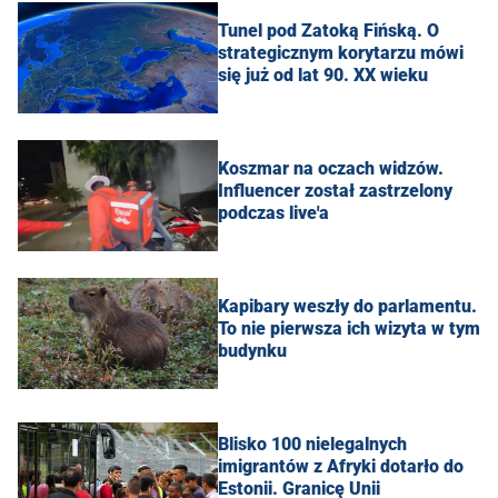
Tunel pod Zatoką Fińską. O
strategicznym korytarzu mówi
się już od lat 90. XX wieku
Koszmar na oczach widzów.
Influencer został zastrzelony
podczas live'a
Kapibary weszły do parlamentu.
To nie pierwsza ich wizyta w tym
budynku
Blisko 100 nielegalnych
imigrantów z Afryki dotarło do
Estonii. Granicę Unii