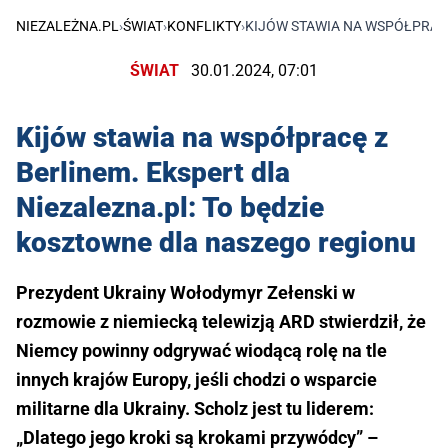
NIEZALEŻNA.PL
›
ŚWIAT
›
KONFLIKTY
›
KIJÓW STAWIA NA WSPÓŁPRACĘ
ŚWIAT
30.01.2024, 07:01
Kijów stawia na współpracę z
Berlinem. Ekspert dla
Niezalezna.pl: To będzie
kosztowne dla naszego regionu
Prezydent Ukrainy Wołodymyr Zełenski w
rozmowie z niemiecką telewizją ARD stwierdził, że
Niemcy powinny odgrywać wiodącą rolę na tle
innych krajów Europy, jeśli chodzi o wsparcie
militarne dla Ukrainy. Scholz jest tu liderem:
„Dlatego jego kroki są krokami przywódcy” –