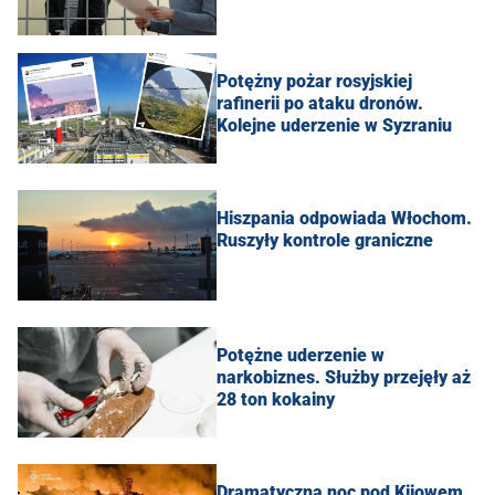
Potężny pożar rosyjskiej
rafinerii po ataku dronów.
Kolejne uderzenie w Syzraniu
Hiszpania odpowiada Włochom.
Ruszyły kontrole graniczne
Potężne uderzenie w
narkobiznes. Służby przejęły aż
28 ton kokainy
Dramatyczna noc pod Kijowem.