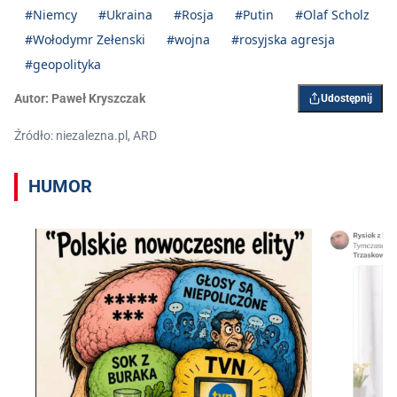
#Niemcy
#Ukraina
#Rosja
#Putin
#Olaf Scholz
#Wołodymr Zełenski
#wojna
#rosyjska agresja
#geopolityka
Autor:
Paweł Kryszczak
Udostępnij
Źródło: niezalezna.pl, ARD
HUMOR