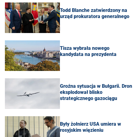
Todd Blanche zatwierdzony na
urząd prokuratora generalnego
Tisza wybrała nowego
kandydata na prezydenta
Groźna sytuacja w Bułgarii. Dron
eksplodował blisko
strategicznego gazociągu
Były żołnierz USA umiera w
rosyjskim więzieniu