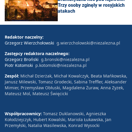
Trzy osoby zginęły w rosyjskich
atakach
Redaktor naczelny:
Grzegorz Wierzchołowski
g.wierzcholowski@niezalezna.pl
Zastępcy redaktora naczelnego:
Grzegorz Broński
g.bronski@niezalezna.pl
Piotr Kotomski
p.kotomski@niezalezna.pl
Zespół:
Michał Dzierżak, Michał Kowalczyk, Beata Mańkowska,
Janusz Milewski, Tomasz Grodecki, Sabina Treffler, Aleksander
Mimier, Przemysław Obłuski, Magdalena Żuraw, Anna Zyzek,
Mateusz Mol, Mateusz Święcicki
Współpracownicy:
Tomasz Duklanowski, Agnieszka
Kołodziejczyk, Hubert Kowalski, Mariola Łukawska, Jan
Przemyłski, Natalia Wasilewska, Konrad Wysocki