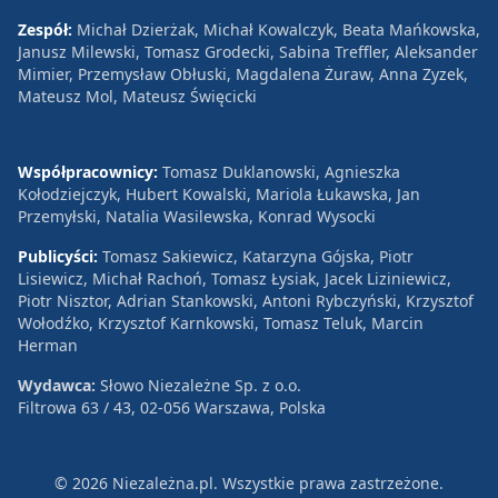
Zespół:
Michał Dzierżak, Michał Kowalczyk, Beata Mańkowska,
Janusz Milewski, Tomasz Grodecki, Sabina Treffler, Aleksander
Mimier, Przemysław Obłuski, Magdalena Żuraw, Anna Zyzek,
Mateusz Mol, Mateusz Święcicki
Współpracownicy:
Tomasz Duklanowski, Agnieszka
Kołodziejczyk, Hubert Kowalski, Mariola Łukawska, Jan
Przemyłski, Natalia Wasilewska, Konrad Wysocki
Publicyści:
Tomasz Sakiewicz, Katarzyna Gójska, Piotr
Lisiewicz, Michał Rachoń, Tomasz Łysiak, Jacek Liziniewicz,
Piotr Nisztor, Adrian Stankowski, Antoni Rybczyński, Krzysztof
Wołodźko, Krzysztof Karnkowski, Tomasz Teluk, Marcin
Herman
Wydawca:
Słowo Niezależne Sp. z o.o.
Filtrowa 63 / 43, 02-056 Warszawa, Polska
© 2026 Niezależna.pl. Wszystkie prawa zastrzeżone.