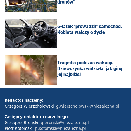
dronów"
6-latek "prowadził" samochód.
Kobieta walczy o życie
Tragedia podczas wakacji.
Dziewczynka widziała, jak giną
jej najbliżsi
Redaktor naczelny:
Grzegorz Wierzchołowski
g.wierzcholowski@niezalezna.pl
Zastępcy redaktora naczelnego:
Grzegorz Broński
g.bronski@niezalezna.pl
Piotr Kotomski
p.kotomski@niezalezna.pl