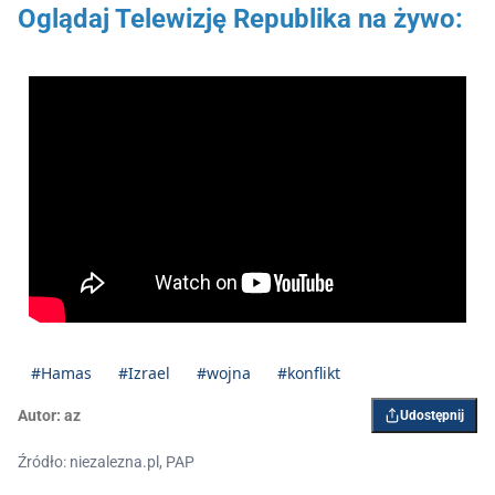
Oglądaj Telewizję Republika na żywo:
#Hamas
#Izrael
#wojna
#konflikt
Autor:
az
Udostępnij
Źródło: niezalezna.pl, PAP