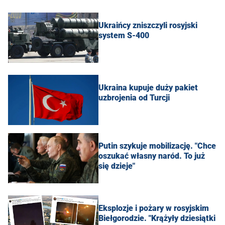
Ukraińcy zniszczyli rosyjski
system S-400
Ukraina kupuje duży pakiet
uzbrojenia od Turcji
Putin szykuje mobilizację. "Chce
oszukać własny naród. To już
się dzieje"
Eksplozje i pożary w rosyjskim
Biełgorodzie. "Krążyły dziesiątki