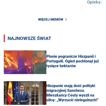
Opieka z
WIĘCEJ MEMÓW
NAJNOWSZE ŚWIAT
Płonie pogranicze Hiszpanii i
Portugalii. Ogień pochłonął już
tysiące hektarów
Hiszpanie mają dość polityki
migracyjnej Sancheza.
Mieszkańcy Ceuty wyszli na
ulicę: „Wyrzucić nielegalnych!”