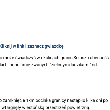
liknij w link i zaznacz gwiazdkę
ii może świadczyć w okolicach granic Sojuszu obecność
ich, popularnie zwanych "zielonymi ludzikami" od
o zamknięcie 1km odcinka granicy nastąpiło kilka dni po
e wtargnęły w estońską przestrzeń powietrzną.