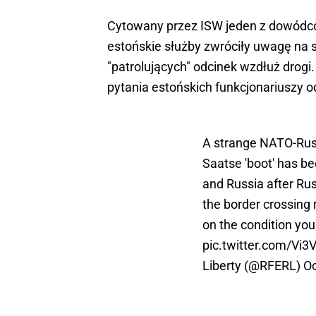
Cytowany przez ISW jeden z dowódców
estońskie służby zwróciły uwagę na
"patrolujących" odcinek wzdłuż drogi.
pytania estońskich funkcjonariuszy od
A strange NATO-Russi
Saatse 'boot' has b
and Russia after Ru
the border crossing 
on the condition you
pic.twitter.com/Vi3
Liberty (@RFERL)
Oc