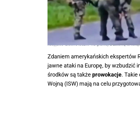
Rosyjskie "zielone ludziki" na granicy z Estonią to kol
Zdaniem amerykańskich ekspertów Ros
jawne ataki na Europę, by wzbudzić i
środków są także
prowokacje
. Takie
Wojną (ISW) mają na celu przygotowa