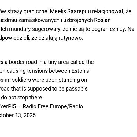
 straży granicznej Meelis Saarepuu relacjonował, że
 siedmiu zamaskowanych i uzbrojonych Rosjan
 Ich mundury sugerowały, że nie są to pogranicznicy. Na
powiedzieli, że działają rutynowo.
a border road in a tiny area called the
een causing tensions between Estonia
ssian soldiers were seen standing on
road that is supposed to be passable
 do not stop there.
VxerPI5
— Radio Free Europe/Radio
tober 13, 2025