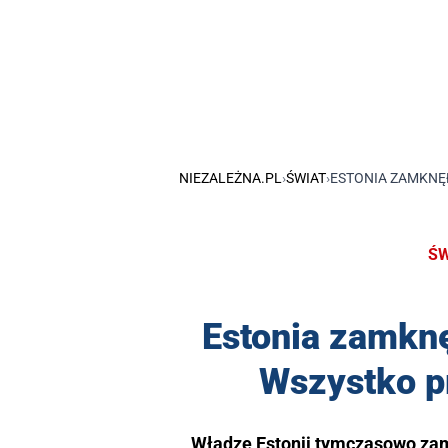
NIEZALEŻNA.PL
›
ŚWIAT
›
ESTONIA ZAMKNĘŁ
ŚW
Estonia zamkn
Wszystko pr
Władze Estonii tymczasowo zam