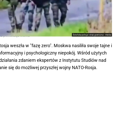
Estońska policja i straż graniczna - media
ejna prowokacja Kremla
ja weszła w "fazę zero". Moskwa nasiliła swoje tajne i
nformacyjny i psychologiczny niepokój. Wśród użytych
 działania zdaniem ekspertów z Instytutu Studiów nad
nie się do możliwej przyszłej wojny NATO-Rosja.