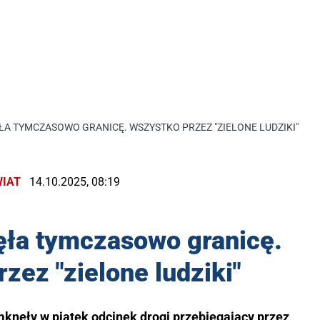
A TYMCZASOWO GRANICĘ. WSZYSTKO PRZEZ "ZIELONE LUDZIKI"
IAT
14.10.2025, 08:19
ęła tymczasowo granicę.
zez "zielone ludziki"
knęły w piątek odcinek drogi przebiegający przez