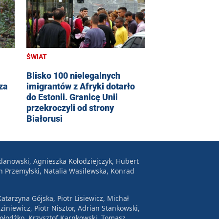
ŚWIAT
Blisko 100 nielegalnych
za
imigrantów z Afryki dotarło
do Estonii. Granicę Unii
przekroczyli od strony
Białorusi
lanowski, Agnieszka Kołodziejczyk, Hubert
n Przemyłski, Natalia Wasilewska, Konrad
atarzyna Gójska, Piotr Lisiewicz, Michał
ziniewicz, Piotr Nisztor, Adrian Stankowski,
Wołodźko, Krzysztof Karnkowski, Tomasz