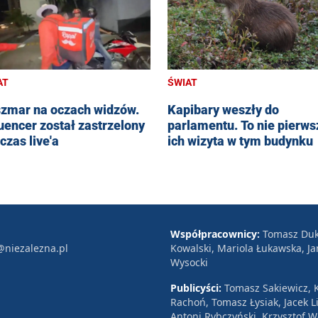
AT
ŚWIAT
zmar na oczach widzów.
Kapibary weszły do
luencer został zastrzelony
parlamentu. To nie pierws
czas live'a
ich wizyta w tym budynku
Współpracownicy:
Tomasz Duk
@niezalezna.pl
Kowalski, Mariola Łukawska, Ja
Wysocki
Publicyści:
Tomasz Sakiewicz, K
Rachoń, Tomasz Łysiak, Jacek Li
Antoni Rybczyński, Krzysztof 