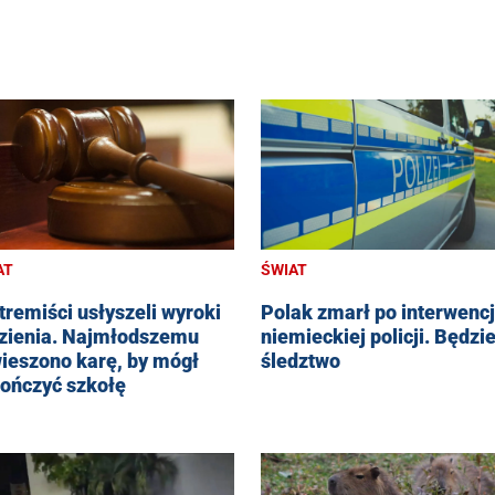
AT
ŚWIAT
tremiści usłyszeli wyroki
Polak zmarł po interwencj
zienia. Najmłodszemu
niemieckiej policji. Będzi
ieszono karę, by mógł
śledztwo
ończyć szkołę