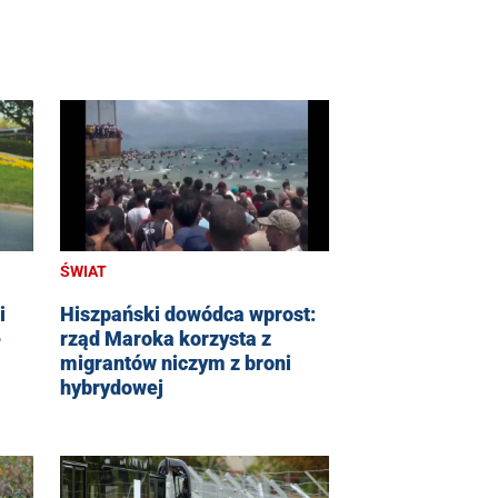
ŚWIAT
i
Hiszpański dowódca wprost:
e
rząd Maroka korzysta z
migrantów niczym z broni
hybrydowej