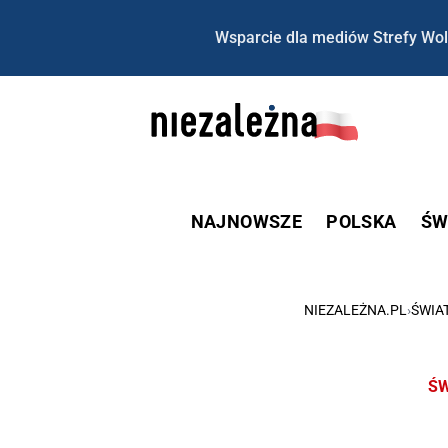
Wsparcie dla mediów Strefy Wol
NAJNOWSZE
POLSKA
ŚW
NIEZALEŻNA.PL
›
ŚWIA
ŚW