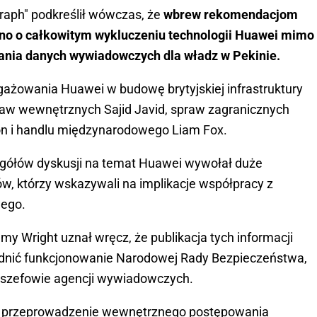
raph" podkreślił wówczas, że
wbrew rekomendacjom
no o całkowitym wykluczeniu technologii Huawei mimo
rania danych wywiadowczych dla władz w Pekinie.
ażowania Huawei w budowę brytyjskiej infrastruktury
spraw wewnętrznych Sajid Javid, spraw zagranicznych
on i handlu międzynarodowego Liam Fox.
gółów dyskusji na temat Huawei wywołał duże
w, którzy wskazywali na implikacje współpracy z
wego.
emy Wright uznał wręcz, że publikacja tych informacji
rudnić funkcjonowanie Narodowej Rady Bezpieczeństwa,
 i szefowie agencji wywiadowczych.
as przeprowadzenie wewnętrznego postępowania