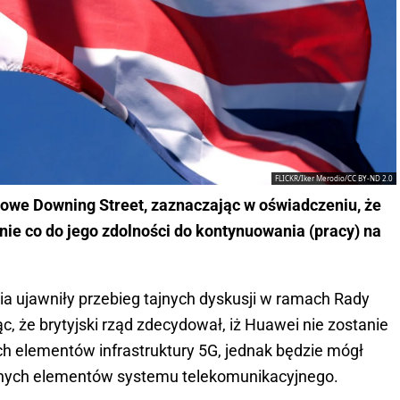
FLICKR/Iker Merodio/CC BY-ND 2.0
sowe Downing Street, zaznaczając w oświadczeniu, że
nie co do jego zdolności do kontynuowania (pracy) na
a ujawniły przebieg tajnych dyskusji w ramach Rady
 że brytyjski rząd zdecydował, iż Huawei nie zostanie
elementów infrastruktury 5G, jednak będzie mógł
otnych elementów systemu telekomunikacyjnego.