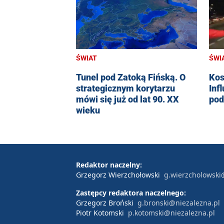
ŚWIAT
ŚWI
Tunel pod Zatoką Fińską. O
Kos
strategicznym korytarzu
Inf
mówi się już od lat 90. XX
pod
wieku
Redaktor naczelny:
Grzegorz Wierzchołowski
g.wierzcholowski
Zastępcy redaktora naczelnego:
Grzegorz Broński
g.bronski@niezalezna.pl
Piotr Kotomski
p.kotomski@niezalezna.pl