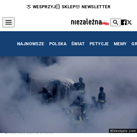
WESPRZYJ
SKLEP
NEWSLETTER
NAJNOWSZE
POLSKA
ŚWIAT
PETYCJE
MEMY
G
@ZelenskyyUa - x.com
Zmasowany atak na Ukrainie