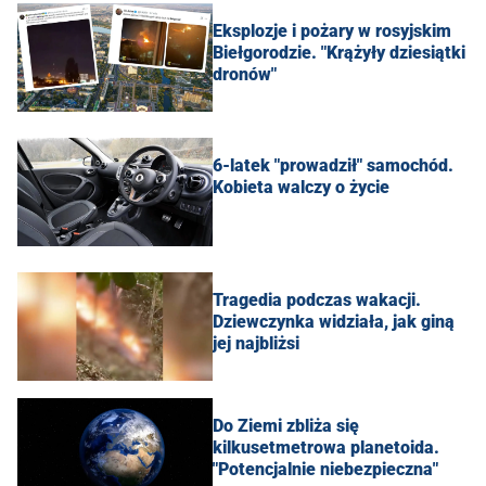
Eksplozje i pożary w rosyjskim
Biełgorodzie. "Krążyły dziesiątki
dronów"
6-latek "prowadził" samochód.
Kobieta walczy o życie
Tragedia podczas wakacji.
Dziewczynka widziała, jak giną
jej najbliżsi
Do Ziemi zbliża się
kilkusetmetrowa planetoida.
"Potencjalnie niebezpieczna"