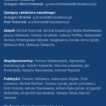
Grzegorz Wierzchołowski
g.wierzcholowski@niezalezna.pl
Zastępcy redaktora naczelnego:
Grzegorz Broński
g.bronski@niezalezna.pl
Piotr Kotomski
p.kotomski@niezalezna.pl
Zespół:
Michał Dzierżak, Michał Kowalczyk, Beata Mańkowska,
Janusz Milewski, Tomasz Grodecki, Sabina Treffler, Aleksander
Mimier, Przemysław Obłuski, Magdalena Żuraw, Anna Zyzek,
Mateusz Mol, Mateusz Święcicki
Współpracownicy:
Tomasz Duklanowski, Agnieszka
Kołodziejczyk, Hubert Kowalski, Mariola Łukawska, Jan
Przemyłski, Natalia Wasilewska, Konrad Wysocki
Publicyści:
Tomasz Sakiewicz, Katarzyna Gójska, Piotr
Lisiewicz, Michał Rachoń, Tomasz Łysiak, Jacek Liziniewicz,
Piotr Nisztor, Adrian Stankowski, Antoni Rybczyński, Krzysztof
Wołodźko, Krzysztof Karnkowski, Tomasz Teluk, Marcin
Herman