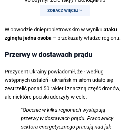
Зеленський (@ZelenskyyUa)
ZOBACZ WIĘCEJ
December 25, 2024
W obwodzie dniepropietrowskim w wyniku
ataku
zginęła jedna osoba
– przekazały władze regionu.
Przerwy w dostawach prądu
Prezydent Ukrainy powiadomił, że - według
wstępnych ustaleń - ukraińskim siłom udało się
zestrzelić ponad 50 rakiet i znaczną część dronów,
ale niektóre pociski uderzyły w cele.
"Obecnie w kilku regionach występują
przerwy w dostawach prądu. Pracownicy
sektora energetycznego pracują nad jak