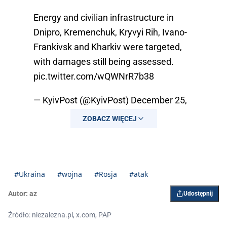
Energy and civilian infrastructure in
Dnipro, Kremenchuk, Kryvyi Rih, Ivano-
Frankivsk and Kharkiv were targeted,
with damages still being assessed.
pic.twitter.com/wQWNrR7b38
— KyivPost (@KyivPost)
December 25,
2024
ZOBACZ WIĘCEJ
#Ukraina
#wojna
#Rosja
#atak
Autor:
az
Udostępnij
Źródło: niezalezna.pl, x.com, PAP