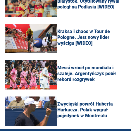
Białystok. Utytułowany rywal
poległ na Podlasiu [WIDEO]
Kraksa i chaos w Tour de
Pologne. Jest nowy lider
wyścigu [WIDEO]
Messi wrócił po mundialu i
szaleje. Argentyńczyk pobił
rekord rozgrywek
Zwycięski powrót Huberta
Hurkacza. Polak wygrał
pojedynek w Montrealu