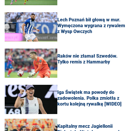
Lech Poznań bił głową w mur.
Wymęczona wygrana z rywalem
z Wysp Owczych
Raków nie złamał Szwedów.
Tylko remis z Hammarby
Iga Świątek ma powody do
zadowolenia. Polka zmiotła z
kortu kolejną rywalkę [WIDEO]
Kapitalny mecz Jagiellonii