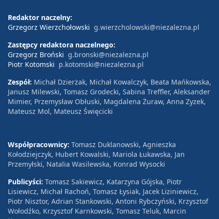
Redaktor naczelny:
Grzegorz Wierzchołowski
g.wierzcholowski@niezalezna.pl
Zastępcy redaktora naczelnego:
Grzegorz Broński
g.bronski@niezalezna.pl
Piotr Kotomski
p.kotomski@niezalezna.pl
Zespół:
Michał Dzierżak, Michał Kowalczyk, Beata Mańkowska,
Janusz Milewski, Tomasz Grodecki, Sabina Treffler, Aleksander
Mimier, Przemysław Obłuski, Magdalena Żuraw, Anna Zyzek,
Mateusz Mol, Mateusz Święcicki
Współpracownicy:
Tomasz Duklanowski, Agnieszka
Kołodziejczyk, Hubert Kowalski, Mariola Łukawska, Jan
Przemyłski, Natalia Wasilewska, Konrad Wysocki
Publicyści:
Tomasz Sakiewicz, Katarzyna Gójska, Piotr
Lisiewicz, Michał Rachoń, Tomasz Łysiak, Jacek Liziniewicz,
Piotr Nisztor, Adrian Stankowski, Antoni Rybczyński, Krzysztof
Wołodźko, Krzysztof Karnkowski, Tomasz Teluk, Marcin