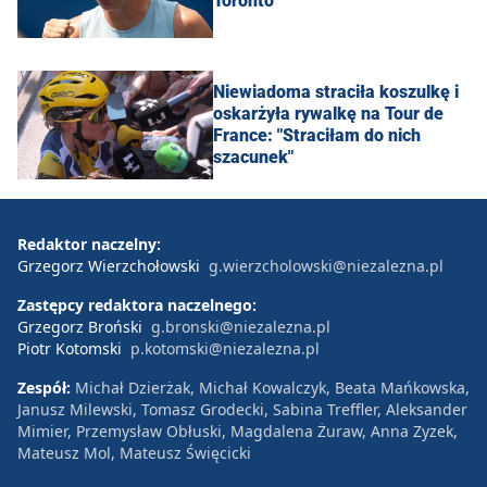
Toronto
Niewiadoma straciła koszulkę i
oskarżyła rywalkę na Tour de
France: "Straciłam do nich
szacunek"
Redaktor naczelny:
Grzegorz Wierzchołowski
g.wierzcholowski@niezalezna.pl
Zastępcy redaktora naczelnego:
Grzegorz Broński
g.bronski@niezalezna.pl
Piotr Kotomski
p.kotomski@niezalezna.pl
Zespół:
Michał Dzierżak, Michał Kowalczyk, Beata Mańkowska,
Janusz Milewski, Tomasz Grodecki, Sabina Treffler, Aleksander
Mimier, Przemysław Obłuski, Magdalena Żuraw, Anna Zyzek,
Mateusz Mol, Mateusz Święcicki