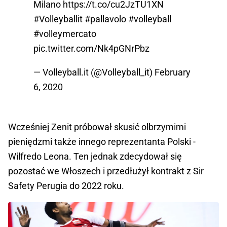
Milano
https://t.co/cu2JzTU1XN
#Volleyballit
#pallavolo
#volleyball
#volleymercato
pic.twitter.com/Nk4pGNrPbz
— Volleyball.it (@Volleyball_it)
February
6, 2020
Wcześniej Zenit próbował skusić olbrzymimi
pieniędzmi także innego reprezentanta Polski -
Wilfredo Leona. Ten jednak zdecydował się
pozostać we Włoszech i przedłużył kontrakt z Sir
Safety Perugia do 2022 roku.