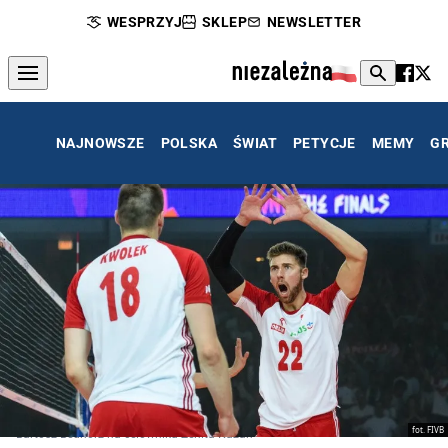
WESPRZYJ
SKLEP
NEWSLETTER
NAJNOWSZE
POLSKA
ŚWIAT
PETYCJE
MEMY
G
fot. FIVB
Bartosz Bednorz na celowniku Zenita Kazań