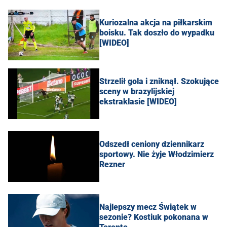
Kuriozalna akcja na piłkarskim
boisku. Tak doszło do wypadku
[WIDEO]
Strzelił gola i zniknął. Szokujące
sceny w brazylijskiej
ekstraklasie [WIDEO]
Odszedł ceniony dziennikarz
sportowy. Nie żyje Włodzimierz
Rezner
Najlepszy mecz Świątek w
sezonie? Kostiuk pokonana w