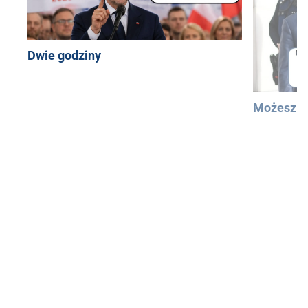
Dwie godziny
Możesz u