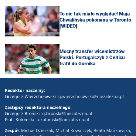
To nie tak miało wyglądać! Maja
Chwalińska pokonana w Toronto
[WIDEO]
Mocny transfer wicemistrzów
Polski. Portugalczyk z Celticu
trafił do Górnika
Redaktor naczelny:
Grzegorz Wierzchołowski
g.wierzcholowski@niezalezna.pl
Zastępcy redaktora naczelnego:
Grzegorz Broński
g.bronski@niezalezna.pl
Piotr Kotomski
p.kotomski@niezalezna.pl
Zespół:
Michał Dzierżak, Michał Kowalczyk, Beata Mańkowska,