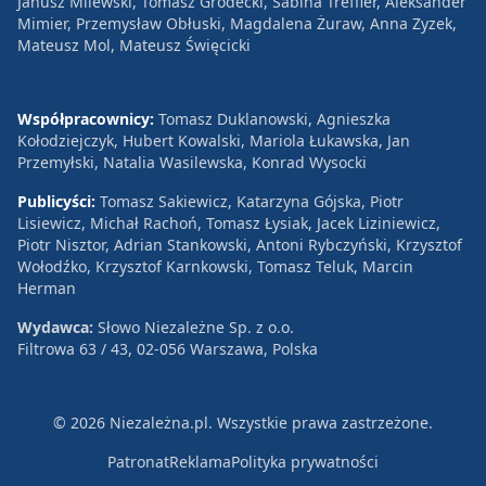
Janusz Milewski, Tomasz Grodecki, Sabina Treffler, Aleksander
Mimier, Przemysław Obłuski, Magdalena Żuraw, Anna Zyzek,
Mateusz Mol, Mateusz Święcicki
Współpracownicy:
Tomasz Duklanowski, Agnieszka
Kołodziejczyk, Hubert Kowalski, Mariola Łukawska, Jan
Przemyłski, Natalia Wasilewska, Konrad Wysocki
Publicyści:
Tomasz Sakiewicz, Katarzyna Gójska, Piotr
Lisiewicz, Michał Rachoń, Tomasz Łysiak, Jacek Liziniewicz,
Piotr Nisztor, Adrian Stankowski, Antoni Rybczyński, Krzysztof
Wołodźko, Krzysztof Karnkowski, Tomasz Teluk, Marcin
Herman
Wydawca:
Słowo Niezależne Sp. z o.o.
Filtrowa 63 / 43, 02-056 Warszawa, Polska
© 2026 Niezależna.pl. Wszystkie prawa zastrzeżone.
Patronat
Reklama
Polityka prywatności