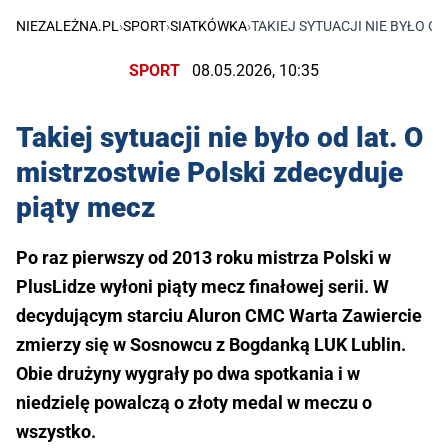
NIEZALEŻNA.PL
›
SPORT
›
SIATKÓWKA
›
TAKIEJ SYTUACJI NIE BYŁO O
SPORT
08.05.2026, 10:35
Takiej sytuacji nie było od lat. O
mistrzostwie Polski zdecyduje
piąty mecz
Po raz pierwszy od 2013 roku mistrza Polski w
PlusLidze wyłoni piąty mecz finałowej serii. W
decydującym starciu Aluron CMC Warta Zawiercie
zmierzy się w Sosnowcu z Bogdanką LUK Lublin.
Obie drużyny wygrały po dwa spotkania i w
niedzielę powalczą o złoty medal w meczu o
wszystko.