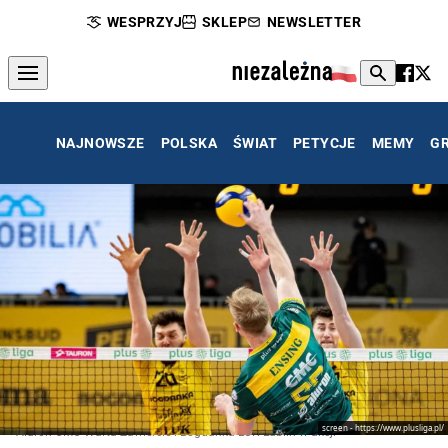
WESPRZYJ
SKLEP
NEWSLETTER
NAJNOWSZE
POLSKA
ŚWIAT
PETYCJE
MEMY
G
screen - https://www.plusliga.pl/
Aluron CMC Warta Zawiercie i Bogdanka LUK Lublin w akcji