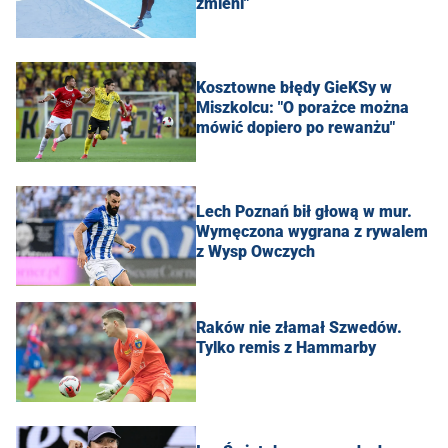
zmieni"
Kosztowne błędy GieKSy w
Miszkolcu: "O porażce można
mówić dopiero po rewanżu"
Lech Poznań bił głową w mur.
Wymęczona wygrana z rywalem
z Wysp Owczych
Raków nie złamał Szwedów.
Tylko remis z Hammarby