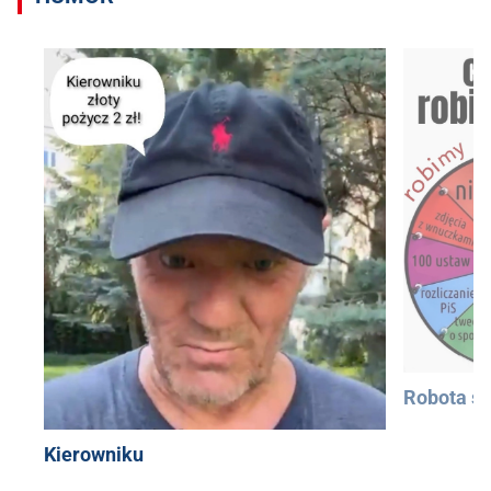
Robota si
Kierowniku