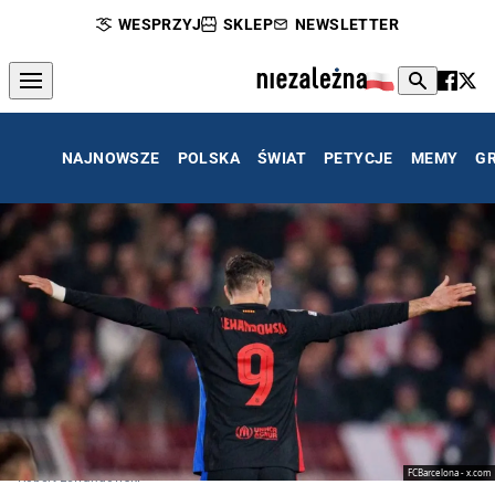
WESPRZYJ
SKLEP
NEWSLETTER
NAJNOWSZE
POLSKA
ŚWIAT
PETYCJE
MEMY
G
FCBarcelona - x.com
Robert Lewandowski