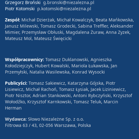
Grzegorz Broński
g.bronski@niezalezna.pl
Piotr Kotomski
p.kotomski@niezalezna.pl
Zespół:
Michał Dzierżak, Michał Kowalczyk, Beata Mańkowska,
Janusz Milewski, Tomasz Grodecki, Sabina Treffler, Aleksander
Mimier, Przemysław Obłuski, Magdalena Żuraw, Anna Zyzek,
Mateusz Mol, Mateusz Święcicki
Współpracownicy:
Tomasz Duklanowski, Agnieszka
Kołodziejczyk, Hubert Kowalski, Mariola Łukawska, Jan
Przemyłski, Natalia Wasilewska, Konrad Wysocki
Publicyści:
Tomasz Sakiewicz, Katarzyna Gójska, Piotr
Lisiewicz, Michał Rachoń, Tomasz Łysiak, Jacek Liziniewicz,
Piotr Nisztor, Adrian Stankowski, Antoni Rybczyński, Krzysztof
Wołodźko, Krzysztof Karnkowski, Tomasz Teluk, Marcin
Herman
Wydawca:
Słowo Niezależne Sp. z o.o.
Filtrowa 63 / 43, 02-056 Warszawa, Polska