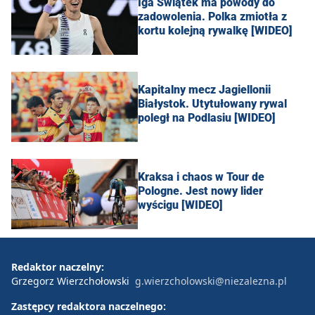
Iga Świątek ma powody do
zadowolenia. Polka zmiotła z
kortu kolejną rywalkę [WIDEO]
Kapitalny mecz Jagiellonii
Białystok. Utytułowany rywal
poległ na Podlasiu [WIDEO]
Kraksa i chaos w Tour de
Pologne. Jest nowy lider
wyścigu [WIDEO]
Redaktor naczelny:
Grzegorz Wierzchołowski
g.wierzcholowski@niezalezna.pl
Zastępcy redaktora naczelnego: