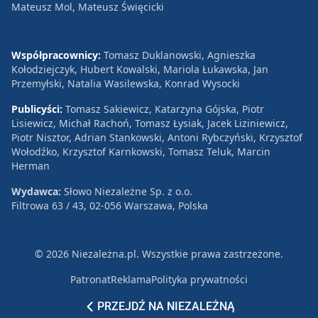
Mateusz Mol, Mateusz Święcicki
Współpracownicy:
Tomasz Duklanowski, Agnieszka
Kołodziejczyk, Hubert Kowalski, Mariola Łukawska, Jan
Przemyłski, Natalia Wasilewska, Konrad Wysocki
Publicyści:
Tomasz Sakiewicz, Katarzyna Gójska, Piotr
Lisiewicz, Michał Rachoń, Tomasz Łysiak, Jacek Liziniewicz,
Piotr Nisztor, Adrian Stankowski, Antoni Rybczyński, Krzysztof
Wołodźko, Krzysztof Karnkowski, Tomasz Teluk, Marcin
Herman
Wydawca:
Słowo Niezależne Sp. z o.o.
Filtrowa 63 / 43, 02-056 Warszawa, Polska
© 2026 Niezależna.pl. Wszystkie prawa zastrzeżone.
Patronat
Reklama
Polityka prywatności
PRZEJDŹ NA NIEZALEŻNĄ