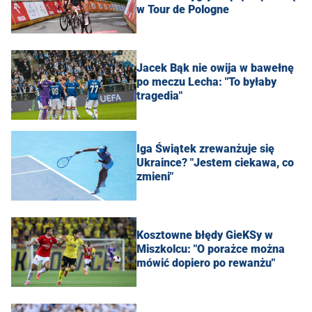
w Tour de Pologne
Jacek Bąk nie owija w bawełnę
po meczu Lecha: "To byłaby
tragedia"
Iga Świątek zrewanżuje się
Ukraince? "Jestem ciekawa, co
zmieni"
Kosztowne błędy GieKSy w
Miszkolcu: "O porażce można
mówić dopiero po rewanżu"