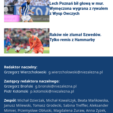
Lech Poznań bił głową w mur.
Wymęczona wygrana z rywalem
z Wysp Owczych
Raków nie złamał Szwedów.
Tylko remis z Hammarby
Redaktor naczelny:
Grzegorz Wierzchołowski
g.wierzcholowski@niezalezna.pl
Zastępcy redaktora naczelnego:
Grzegorz Broński
g.bronski@niezalezna.pl
Piotr Kotomski
p.kotomski@niezalezna.pl
Zespół:
Michał Dzierżak, Michał Kowalczyk, Beata Mańkowska,
Janusz Milewski, Tomasz Grodecki, Sabina Treffler, Aleksander
Mimier, Przemysław Obłuski, Magdalena Żuraw, Anna Zyzek,