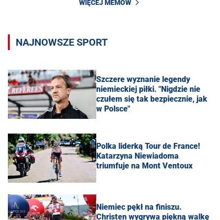
WIĘCEJ MEMÓW
NAJNOWSZE SPORT
Szczere wyznanie legendy
niemieckiej piłki. "Nigdzie nie
czułem się tak bezpiecznie, jak
w Polsce"
Polka liderką Tour de France!
Katarzyna Niewiadoma
triumfuje na Mont Ventoux
Niemiec pękł na finiszu.
Christen wygrywa piękną walkę