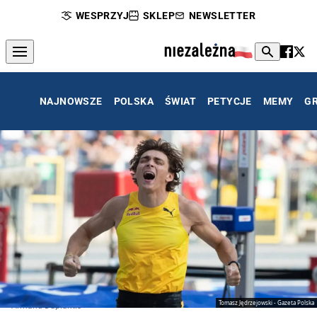
WESPRZYJ
SKLEP
NEWSLETTER
NAJNOWSZE
POLSKA
ŚWIAT
PETYCJE
MEMY
G
Tomasz Jędrzejowski - Gazeta Polska
Armand Duplantis