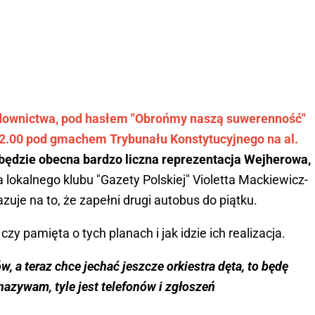
downictwa, pod hasłem "Obrońmy naszą suwerenność"
 12.00 pod gmachem Trybunału Konstytucyjnego na al.
 będzie obecna bardzo liczna reprezentacja Wejherowa,
 lokalnego klubu "Gazety Polskiej" Violetta Mackiewicz-
zuje na to, że zapełni drugi autobus do piątku.
zy pamięta o tych planach i jak idzie ich realizacja.
a teraz chce jechać jeszcze orkiestra dęta, to będę
 nazywam, tyle jest telefonów i zgłoszeń