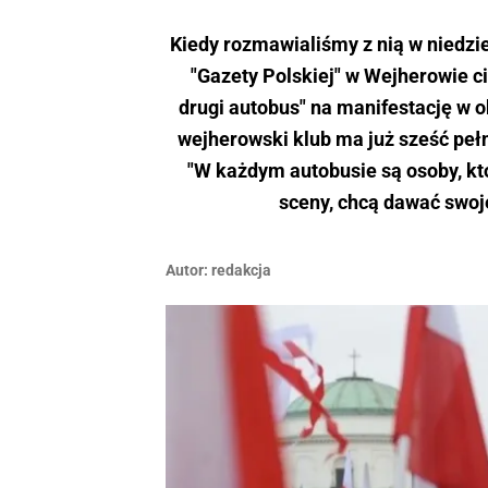
Kiedy rozmawialiśmy z nią w niedzi
"Gazety Polskiej" w Wejherowie cie
drugi autobus" na manifestację w o
wejherowski klub ma już sześć pełn
"W każdym autobusie są osoby, k
sceny, chcą dawać swoj
Autor:
redakcja