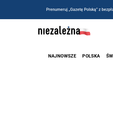
Prenumeruj „Gazetę Polską” z bezpła
NAJNOWSZE
POLSKA
ŚW