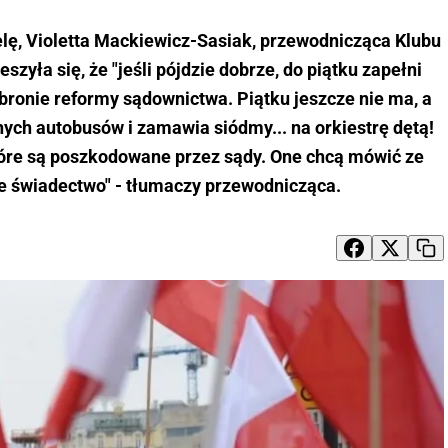
elę, Violetta Mackiewicz-Sasiak, przewodnicząca Klubu
szyła się, że "jeśli pójdzie dobrze, do piątku zapełni
bronie reformy sądownictwa. Piątku jeszcze nie ma, a
ych autobusów i zamawia siódmy... na orkiestrę dętą!
tóre są poszkodowane przez sądy. One chcą mówić ze
e świadectwo" - tłumaczy przewodnicząca.