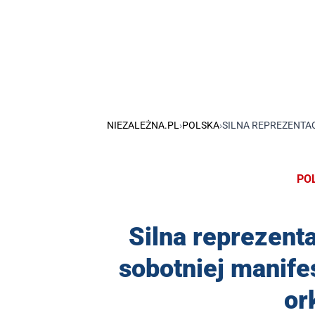
NIEZALEŻNA.PL
›
POLSKA
›
SILNA REPREZENTAC
PO
Silna reprezenta
sobotniej manife
or