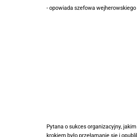
- opowiada szefowa wejherowskiego K
Pytana o sukces organizacyjny, jakim
krokiem było przełamanie się i opu