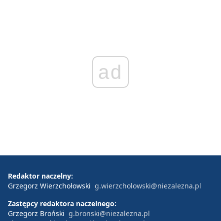
ad
Redaktor naczelny:
Grzegorz Wierzchołowski
g.wierzcholowski@niezalezna.pl
Zastępcy redaktora naczelnego:
Grzegorz Broński
g.bronski@niezalezna.pl