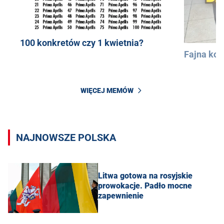
100 konkretów czy 1 kwietnia?
Fajna kos
WIĘCEJ MEMÓW
NAJNOWSZE POLSKA
Litwa gotowa na rosyjskie
prowokacje. Padło mocne
zapewnienie