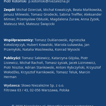
Piotr Kotomski
p.kotomski@niezalezna.pl
Zespół:
Michał Dzierżak, Michał Kowalczyk, Beata Mańkowska,
Janusz Milewski, Tomasz Grodecki, Sabina Treffler, Aleksander
Mimier, Przemysław Obłuski, Magdalena Żuraw, Anna Zyzek,
Mateusz Mol, Mateusz Święcicki
Współpracownicy:
Tomasz Duklanowski, Agnieszka
Kołodziejczyk, Hubert Kowalski, Mariola Łukawska, Jan
Przemyłski, Natalia Wasilewska, Konrad Wysocki
Publicyści:
Tomasz Sakiewicz, Katarzyna Gójska, Piotr
Lisiewicz, Michał Rachoń, Tomasz Łysiak, Jacek Liziniewicz,
Piotr Nisztor, Adrian Stankowski, Antoni Rybczyński, Krzysztof
Wołodźko, Krzysztof Karnkowski, Tomasz Teluk, Marcin
Herman
Wydawca:
Słowo Niezależne Sp. z o.o.
Filtrowa 63 / 43, 02-056 Warszawa, Polska