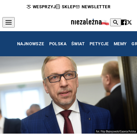
WESPRZYJ
SKLEP
NEWSLETTER
NAJNOWSZE
POLSKA
ŚWIAT
PETYCJE
MEMY
G
fot. Filip Błażejowski/Gazeta Polska