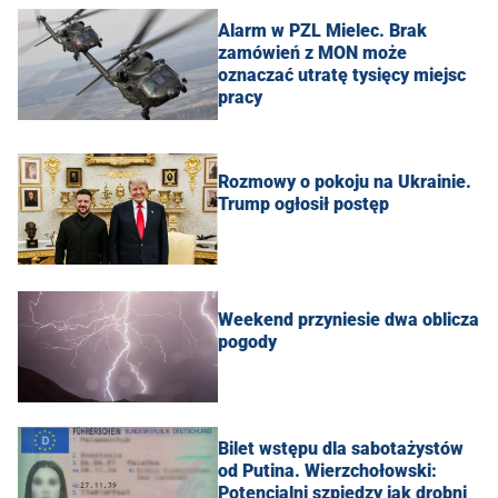
Alarm w PZL Mielec. Brak
zamówień z MON może
oznaczać utratę tysięcy miejsc
pracy
Rozmowy o pokoju na Ukrainie.
Trump ogłosił postęp
Weekend przyniesie dwa oblicza
pogody
Bilet wstępu dla sabotażystów
od Putina. Wierzchołowski:
Potencjalni szpiedzy jak drobni