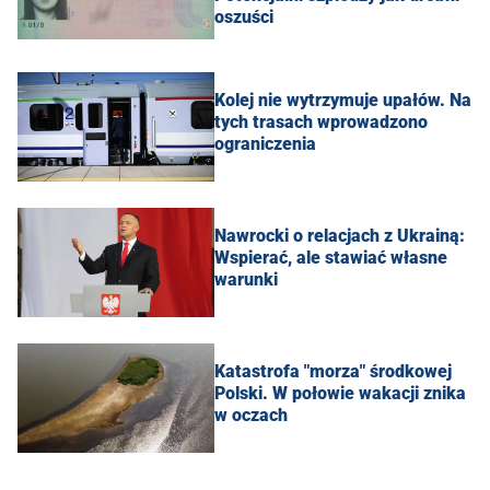
oszuści
Kolej nie wytrzymuje upałów. Na
tych trasach wprowadzono
ograniczenia
Nawrocki o relacjach z Ukrainą:
Wspierać, ale stawiać własne
warunki
Katastrofa "morza" środkowej
Polski. W połowie wakacji znika
w oczach