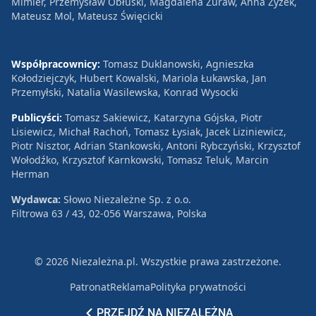
Mimier, Przemysław Obłuski, Magdalena Żuraw, Anna Zyzek,
Mateusz Mol, Mateusz Święcicki
Współpracownicy:
Tomasz Duklanowski, Agnieszka
Kołodziejczyk, Hubert Kowalski, Mariola Łukawska, Jan
Przemyłski, Natalia Wasilewska, Konrad Wysocki
Publicyści:
Tomasz Sakiewicz, Katarzyna Gójska, Piotr
Lisiewicz, Michał Rachoń, Tomasz Łysiak, Jacek Liziniewicz,
Piotr Nisztor, Adrian Stankowski, Antoni Rybczyński, Krzysztof
Wołodźko, Krzysztof Karnkowski, Tomasz Teluk, Marcin
Herman
Wydawca:
Słowo Niezależne Sp. z o.o.
Filtrowa 63 / 43, 02-056 Warszawa, Polska
© 2026 Niezależna.pl. Wszystkie prawa zastrzeżone.
Patronat
Reklama
Polityka prywatności
PRZEJDŹ NA NIEZALEŻNĄ