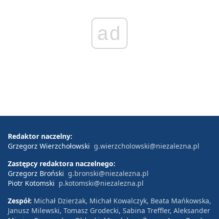
ad
Redaktor naczelny:
Grzegorz Wierzchołowski
g.wierzcholowski@niezalezna.pl
Zastępcy redaktora naczelnego:
Grzegorz Broński
g.bronski@niezalezna.pl
Piotr Kotomski
p.kotomski@niezalezna.pl
Zespół:
Michał Dzierżak, Michał Kowalczyk, Beata Mańkowska,
Janusz Milewski, Tomasz Grodecki, Sabina Treffler, Aleksander