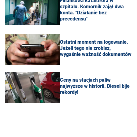
Finansowa katastrofa w
szpitalu. Komornik zajął dwa
konta. "Działanie bez
precedensu"
Ostatni moment na logowanie.
Jeżeli tego nie zrobisz,
wygaśnie ważność dokumentów
Ceny na stacjach paliw
najwyższe w historii. Diesel bije
rekordy!