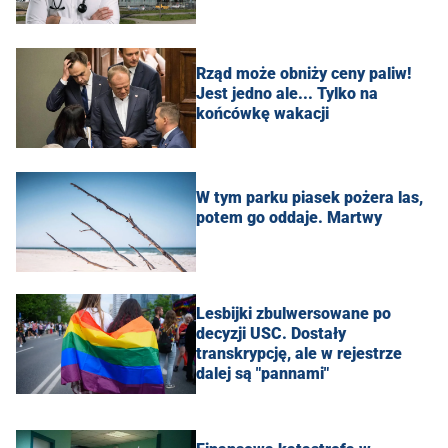
Rząd może obniży ceny paliw!
Jest jedno ale... Tylko na
końcówkę wakacji
W tym parku piasek pożera las,
potem go oddaje. Martwy
Lesbijki zbulwersowane po
decyzji USC. Dostały
transkrypcję, ale w rejestrze
dalej są "pannami"