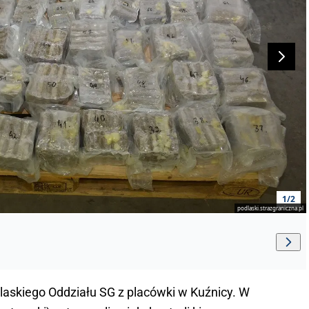
1/2
podlaski.strazgraniczna.pl
dlaskiego Oddziału SG z placówki w Kuźnicy. W