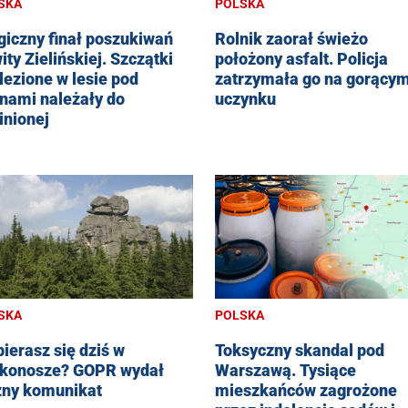
SKA
POLSKA
giczny finał poszukiwań
Rolnik zaorał świeżo
ity Zielińskiej. Szczątki
położony asfalt. Policja
lezione w lesie pod
zatrzymała go na gorący
inami należały do
uczynku
inionej
SKA
POLSKA
ierasz się dziś w
Toksyczny skandal pod
konosze? GOPR wydał
Warszawą. Tysiące
ny komunikat
mieszkańców zagrożone