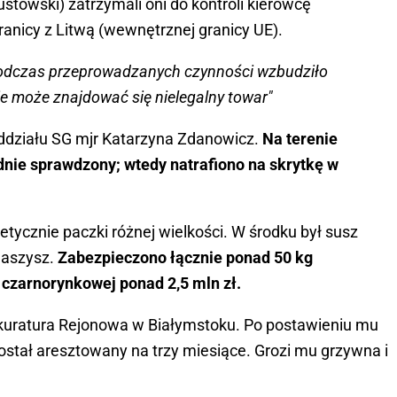
stowski) zatrzymali oni do kontroli kierowcę
ranicy z Litwą (wewnętrznej granicy UE).
podczas przeprowadzanych czynności wzbudziło
ie może znajdować się nielegalny towar"
Oddziału SG mjr Katarzyna Zdanowicz.
Na terenie
nie sprawdzony; wtedy natrafiono na skrytkę w
tycznie paczki różnej wielkości. W środku był susz
 haszysz.
Zabezpieczono łącznie ponad 50 kg
 czarnorynkowej ponad 2,5 mln zł.
okuratura Rejonowa w Białymstoku. Po postawieniu mu
został aresztowany na trzy miesiące. Grozi mu grzywna i