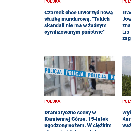
POLSKA
POL
Czarnek chce utworzyć nową
Tra
służbę mundurową. "Takich
Jow
skandali nie ma w żadnym
zna
cywilizowanym państwie"
Lis
zag
POLSKA
POL
Dramatyczne sceny w
Wyb
Kamiennej Górze. 15-latek
Kar
ugodzony nożem. W ciężkim
waż