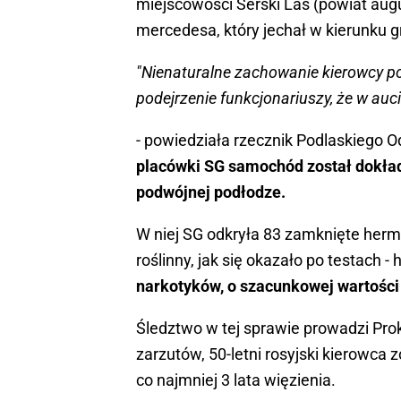
miejscowości Serski Las (powiat augu
mercedesa, który jechał w kierunku g
"Nienaturalne zachowanie kierowcy 
podejrzenie funkcjonariuszy, że w auc
- powiedziała rzecznik Podlaskiego 
placówki SG samochód został dokład
podwójnej podłodze.
W niej SG odkryła 83 zamknięte herme
roślinny, jak się okazało po testach -
narkotyków, o szacunkowej wartości
Śledztwo w tej sprawie prowadzi Pr
zarzutów, 50-letni rosyjski kierowca 
co najmniej 3 lata więzienia.