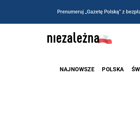
Prenumeruj „Gazetę Polską” z bezpła
NAJNOWSZE
POLSKA
ŚW