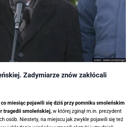
screen - twitter.com/pisorgpl
eńskiej. Zadymiarze znów zakłócali
k co miesiąc pojawili się dziś przy pomniku smoleńskim
r tragedii smoleńskiej,
w której zginął m.in. prezydent
 osób. Niestety, na miejscu jak zwykle pojawili się też