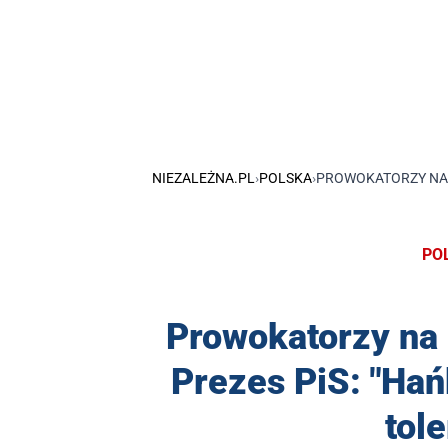
NIEZALEŻNA.PL
›
POLSKA
›
PROWOKATORZY NA M
PO
Prowokatorzy na 
Prezes PiS: "Hańb
tol