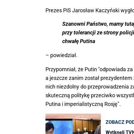
Prezes PiS Jarosław Kaczyński wygło
Szanowni Państwo, mamy tutaj 
przy tolerancji ze strony polic
chwałę Putina
– powiedział.
Przypomniał, że Putin "odpowiada za m
a jeszcze zanim został prezydentem 
nich niezdolny do przeprowadzenia za
skuteczną politykę przeciwko wszystk
Putina i imperialistyczną Rosję".
ZOBACZ PO
Wytknęli TVN