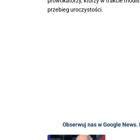
prowokatorzy, którzy w trakcie modlit
przebieg uroczystości.
Obserwuj nas w Google News. K