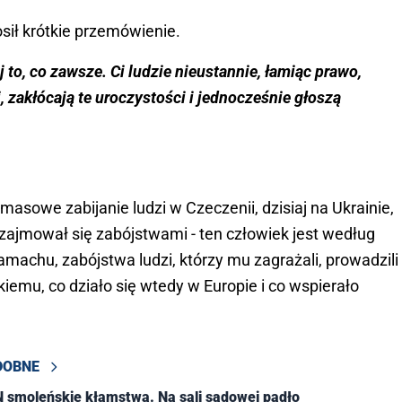
sił krótkie przemówienie.
to, co zawsze. Ci ludzie nieustannie, łamiąc prawo,
ji, zakłócają te uroczystości i jednocześnie głoszą
asowe zabijanie ludzi w Czeczenii, dzisiaj na Ukrainie,
zajmował się zabójstwami - ten człowiek jest według
machu, zabójstwa ludzi, którzy mu zagrażali, prowadzili
iemu, co działo się wtedy w Europie i co wspierało
DOBNE
 smoleńskie kłamstwa. Na sali sądowej padło