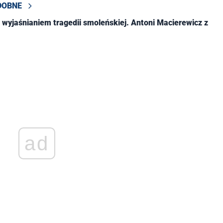
DOBNE
 wyjaśnianiem tragedii smoleńskiej. Antoni Macierewicz z
ad