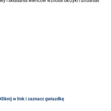
wy i składania wieńców wznosili okrzyki i utrudniali
liknij w link i zaznacz gwiazdkę