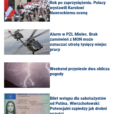
Rok po zaprzysiężeniu. Polacy
wystawili Karolowi
Nawrockiemu ocenę
Alarm w PZL Mielec. Brak
zamówień z MON może
oznaczać utratę tysięcy miejsc
pracy
Weekend przyniesie dwa oblicza
pogody
Bilet wstępu dla sabotażystów
od Putina. Wierzchołowski:
Potencjalni szpiedzy jak drobni
oszuści