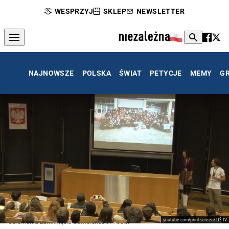
WESPRZYJ
SKLEP
NEWSLETTER
NAJNOWSZE
POLSKA
ŚWIAT
PETYCJE
MEMY
G
youtube.com/print screen/ UŚ TV
Ceremonia zamknięcia Conference of Youth