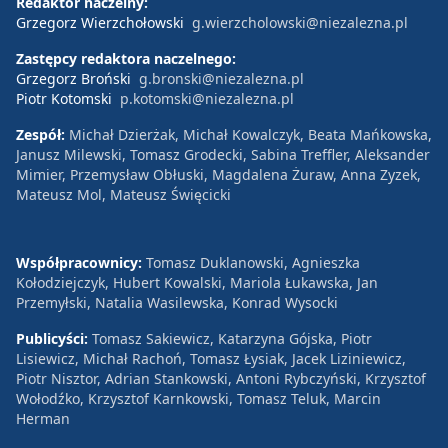
Redaktor naczelny:
Grzegorz Wierzchołowski
g.wierzcholowski@niezalezna.pl
Zastępcy redaktora naczelnego:
Grzegorz Broński
g.bronski@niezalezna.pl
Piotr Kotomski
p.kotomski@niezalezna.pl
Zespół:
Michał Dzierżak, Michał Kowalczyk, Beata Mańkowska,
Janusz Milewski, Tomasz Grodecki, Sabina Treffler, Aleksander
Mimier, Przemysław Obłuski, Magdalena Żuraw, Anna Zyzek,
Mateusz Mol, Mateusz Święcicki
Współpracownicy:
Tomasz Duklanowski, Agnieszka
Kołodziejczyk, Hubert Kowalski, Mariola Łukawska, Jan
Przemyłski, Natalia Wasilewska, Konrad Wysocki
Publicyści:
Tomasz Sakiewicz, Katarzyna Gójska, Piotr
Lisiewicz, Michał Rachoń, Tomasz Łysiak, Jacek Liziniewicz,
Piotr Nisztor, Adrian Stankowski, Antoni Rybczyński, Krzysztof
Wołodźko, Krzysztof Karnkowski, Tomasz Teluk, Marcin
Herman