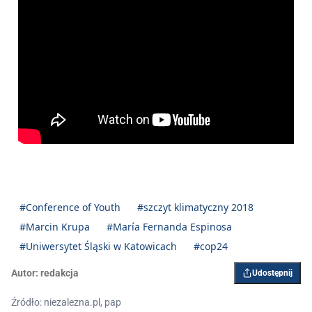
#Conference of Youth
#szczyt klimatyczny 2018
#Marcin Krupa
#María Fernanda Espinosa
#Uniwersytet Śląski w Katowicach
#cop24
Autor:
redakcja
Udostępnij
Źródło: niezalezna.pl, pap