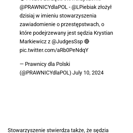
@PRAWNICYdlaPOL
-
@LPiebiak
złożył
dzisiaj w imieniu stowarzyszenia
zawiadomienie o przestępstwach, o
które podejrzewany jest sędzia Krystian
Markiewicz z
@JudgesSsp
🔴
pic.twitter.com/aRb0PeNdqY
— Prawnicy dla Polski
(@PRAWNICYdlaPOL)
July 10, 2024
Stowarzyszenie stwierdza także, że sędzia