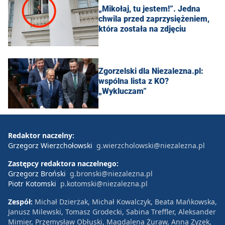
„Mikołaj, tu jestem!”. Jedna
chwila przed zaprzysiężeniem,
która została na zdjęciu
Zgorzelski dla Niezalezna.pl:
wspólna lista z KO?
„Wykluczam”
Redaktor naczelny:
Grzegorz Wierzchołowski
g.wierzcholowski@niezalezna.pl
Zastępcy redaktora naczelnego:
Grzegorz Broński
g.bronski@niezalezna.pl
Piotr Kotomski
p.kotomski@niezalezna.pl
Zespół:
Michał Dzierżak, Michał Kowalczyk, Beata Mańkowska,
Janusz Milewski, Tomasz Grodecki, Sabina Treffler, Aleksander
Mimier, Przemysław Obłuski, Magdalena Żuraw, Anna Zyzek,