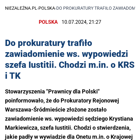
NIEZALEŻNA.PL
›
POLSKA
›
DO PROKURATURY TRAFIŁO ZAWIADOMIENIE
POLSKA
10.07.2024, 21:27
Do prokuratury trafiło
zawiadomienie ws. wypowiedzi
szefa Iustitii. Chodzi m.in. o KRS
i TK
Stowarzyszenia "Prawnicy dla Polski"
poinformowało, że do Prokuratory Rejonowej
Warszawa-Śródmieście złożone zostało
zawiadomienie ws. wypowiedzi sędziego Krystiana
Markiewicza, szefa Iustitii. Chodzi o stwierdzenia,
jakie padły w wywiadzie dla Onetu m.in. o Krajowej