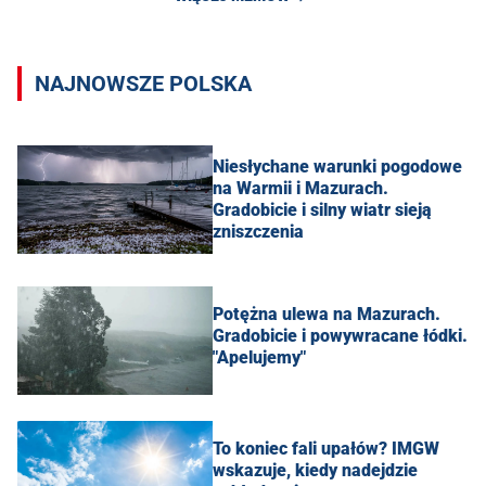
NAJNOWSZE POLSKA
Niesłychane warunki pogodowe
na Warmii i Mazurach.
Gradobicie i silny wiatr sieją
zniszczenia
Potężna ulewa na Mazurach.
Gradobicie i powywracane łódki.
"Apelujemy"
To koniec fali upałów? IMGW
wskazuje, kiedy nadejdzie