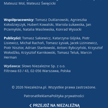
Mateusz Mol, Mateusz Święcicki
Współpracownicy:
Tomasz Duklanowski, Agnieszka
Kołodziejczyk, Hubert Kowalski, Mariola Łukawska, Jan
Przemyłski, Natalia Wasilewska, Konrad Wysocki
Publicyści:
Tomasz Sakiewicz, Katarzyna Gójska, Piotr
Lisiewicz, Michał Rachoń, Tomasz Łysiak, Jacek Liziniewicz,
Piotr Nisztor, Adrian Stankowski, Antoni Rybczyński, Krzysztof
Wołodźko, Krzysztof Karnkowski, Tomasz Teluk, Marcin
Herman
Wydawca:
Słowo Niezależne Sp. z o.o.
Filtrowa 63 / 43, 02-056 Warszawa, Polska
© 2026 Niezależna.pl. Wszystkie prawa zastrzeżone.
Patronat
Reklama
Polityka prywatności
PRZEJDŹ NA NIEZALEŻNĄ