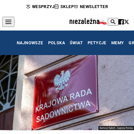
WESPRZYJ
SKLEP
NEWSLETTER
NAJNOWSZE
POLSKA
ŚWIAT
PETYCJE
MEMY
G
Bartosz Kalich - Gazeta Polska
Krajowa Rada Sądownictwa