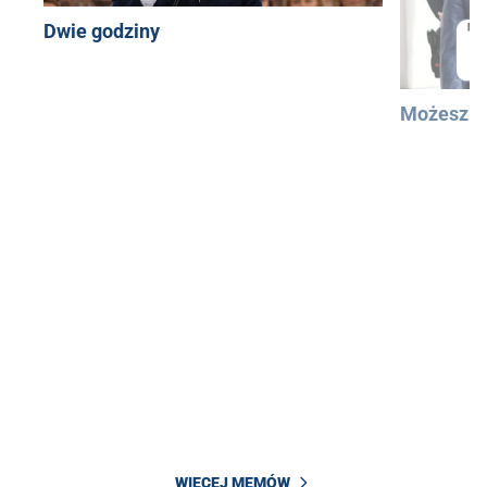
Dwie godziny
Możesz u
WIĘCEJ MEMÓW