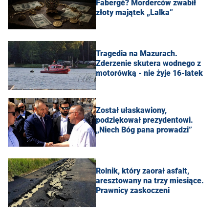
Fabergé? Morderców zwabił
złoty majątek „Lalka”
Tragedia na Mazurach.
Zderzenie skutera wodnego z
motorówką - nie żyje 16-latek
Został ułaskawiony,
podziękował prezydentowi.
„Niech Bóg pana prowadzi”
Rolnik, który zaorał asfalt,
aresztowany na trzy miesiące.
Prawnicy zaskoczeni