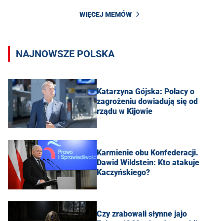
WIĘCEJ MEMÓW
NAJNOWSZE POLSKA
Katarzyna Gójska: Polacy o
zagrożeniu dowiadują się od
rządu w Kijowie
Karmienie obu Konfederacji.
Dawid Wildstein: Kto atakuje
Kaczyńskiego?
Czy zrabowali słynne jajo