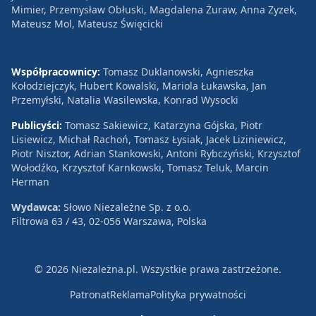
Mimier, Przemysław Obłuski, Magdalena Żuraw, Anna Zyzek,
Mateusz Mol, Mateusz Święcicki
Współpracownicy:
Tomasz Duklanowski, Agnieszka
Kołodziejczyk, Hubert Kowalski, Mariola Łukawska, Jan
Przemyłski, Natalia Wasilewska, Konrad Wysocki
Publicyści:
Tomasz Sakiewicz, Katarzyna Gójska, Piotr
Lisiewicz, Michał Rachoń, Tomasz Łysiak, Jacek Liziniewicz,
Piotr Nisztor, Adrian Stankowski, Antoni Rybczyński, Krzysztof
Wołodźko, Krzysztof Karnkowski, Tomasz Teluk, Marcin
Herman
Wydawca:
Słowo Niezależne Sp. z o.o.
Filtrowa 63 / 43, 02-056 Warszawa, Polska
© 2026 Niezależna.pl. Wszystkie prawa zastrzeżone.
Patronat
Reklama
Polityka prywatności