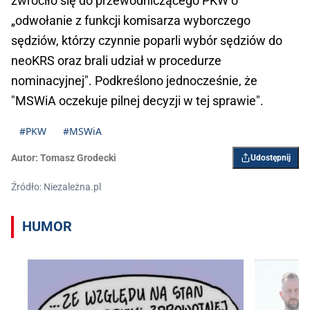
zwróciło się do przewodniczącego PKW o
„odwołanie z funkcji komisarza wyborczego
sędziów, którzy czynnie poparli wybór sędziów do
neoKRS oraz brali udział w procedurze
nominacyjnej". Podkreślono jednocześnie, że
"MSWiA oczekuje pilnej decyzji w tej sprawie".
#PKW
#MSWiA
Autor:
Tomasz Grodecki
Udostępnij
Źródło: Niezależna.pl
HUMOR