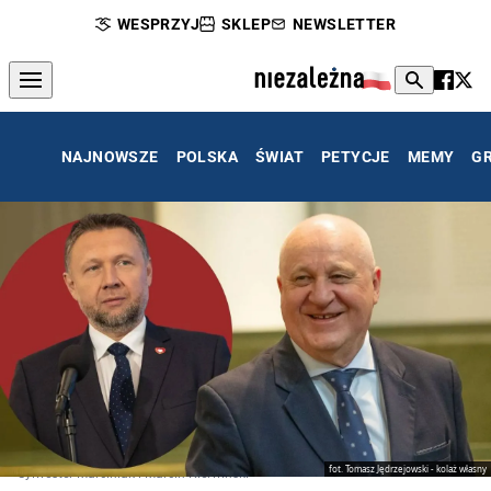
WESPRZYJ
SKLEP
NEWSLETTER
NAJNOWSZE
POLSKA
ŚWIAT
PETYCJE
MEMY
G
fot. Tomasz Jędrzejowski - kolaż własny
Sylwester Marciniak i Marcin Kierwiński