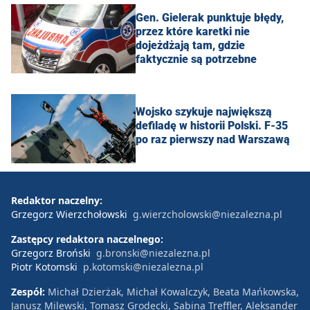
Gen. Gielerak punktuje błędy,
przez które karetki nie
dojeżdżają tam, gdzie
faktycznie są potrzebne
Wojsko szykuje największą
defiladę w historii Polski. F-35
po raz pierwszy nad Warszawą
Redaktor naczelny:
Grzegorz Wierzchołowski
g.wierzcholowski@niezalezna.pl
Zastępcy redaktora naczelnego:
Grzegorz Broński
g.bronski@niezalezna.pl
Piotr Kotomski
p.kotomski@niezalezna.pl
Zespół:
Michał Dzierżak, Michał Kowalczyk, Beata Mańkowska,
Janusz Milewski, Tomasz Grodecki, Sabina Treffler, Aleksander