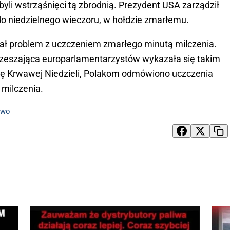
li wstrząśnięci tą zbrodnią. Prezydent USA zarządził
o niedzielnego wieczoru, w hołdzie zmarłemu.
ł problem z uczczeniem zmarłego minutą milczenia.
 zrzeszająca europarlamentarzystów wykazała się takim
icę Krwawej Niedzieli, Polakom odmówiono uczczenia
ą milczenia.
two