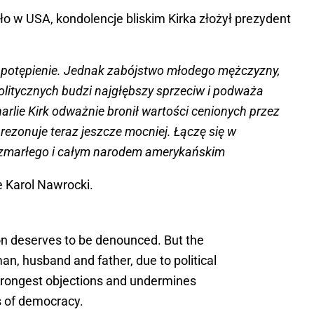
szło w USA, kondolencje bliskim Kirka złożył prezydent
a potępienie. Jednak zabójstwo młodego mężczyzny,
olitycznych budzi najgłębszy sprzeciw i podważa
rlie Kirk odważnie bronił wartości cenionych przez
rezonuje teraz jeszcze mocniej. Łączę się w
e zmarłego i całym narodem amerykańskim
 Karol Nawrocki.
on deserves to be denounced. But the
n, husband and father, due to political
strongest objections and undermines
s of democracy.