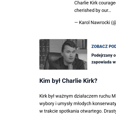
Charlie Kirk courag
cherished by our…
— Karol Nawrocki 
ZOBACZ PO
Podejrzany o
zapowiada wa
Kim był Charlie Kirk?
Kirk był ważnym działaczem ruchu Ma
wybory i umysły młodych konserwatys
w trakcie spotkania otwartego. Drast