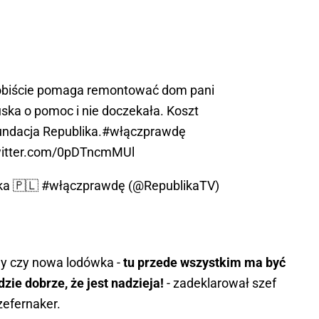
biście pomaga remontować dom pani
uska o pomoc i nie doczekała. Koszt
ndacja Republika.
#włączprawdę
witter.com/0pDTncmMUl
ika 🇵🇱 #włączprawdę (@RepublikaTV)
ny czy nowa lodówka -
tu przede wszystkim ma być
zie dobrze, że jest nadzieja!
- zadeklarował szef
zefernaker.