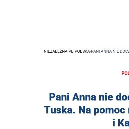
NIEZALEŻNA.PL
›
POLSKA
›
PANI ANNA NIE DO
PO
Pani Anna nie do
Tuska. Na pomoc 
i K