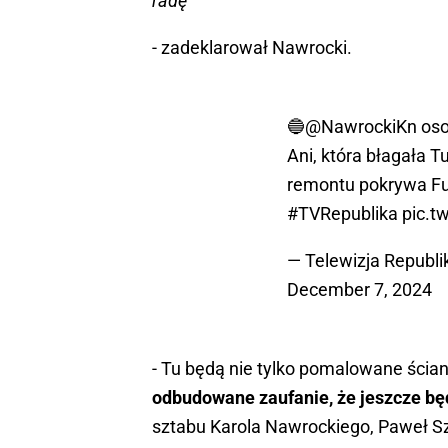
radę
- zadeklarował Nawrocki.
🔵
@NawrockiKn
oso
Ani, która błagała T
remontu pokrywa Fu
#TVRepublika
pic.t
— Telewizja Republ
December 7, 2024
- Tu będą nie tylko pomalowane ścia
odbudowane zaufanie, że jeszcze będ
sztabu Karola Nawrockiego, Paweł S