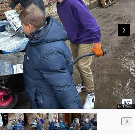
5/7
fot. B. Dróżdż