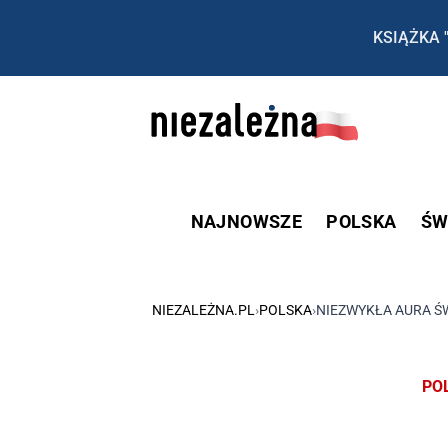
KSIĄŻKA 
NAJNOWSZE
POLSKA
ŚW
NIEZALEŻNA.PL
›
POLSKA
›
NIEZWYKŁA AURA ŚW
PO