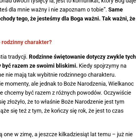
nad dwóch tysięcy la, jest to komunikat, który Bóg daje
teś dla mnie ważny i nie zapoznam o tobie”.
Same
hody tego, że jesteśmy dla Boga ważni. Tak ważni, że
 rodzinny charakter?
ia tradycji.
Rodzinne świętowanie dotyczy zwykle tych
y być razem ze swoimi bliskimi.
Kiedy spojrzymy na
ne nie mają tak wybitnie rodzinnego charakteru.
ie momenty, ale jednak to Boże Narodzenia, Wielkanoc
 że chcemy być razem z różnych powodów. Oczywiście
k się złożyło, że to właśnie Boże Narodzenie jest tym
że się też z tym, że kończy się rok, że jest to czas
one w zimę, a jeszcze kilkadziesiąt lat temu – już nie