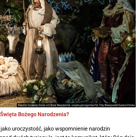
Klasztor na Jasnej Gorze n/z Boze Narodzenie, szopka jasnogorska Fot. Filip Blazejowski/Gazeta Polska
a Święta Bożego Narodzenia?
jako uroczystość, jako wspomnienie narodzin