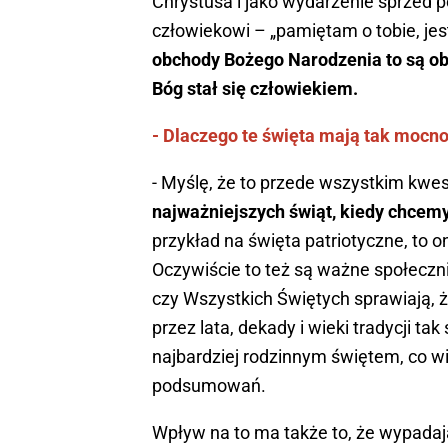
Chrystusa i jako wydarzenie sprzed po
człowiekowi – „pamiętam o tobie, jes
obchody Bożego Narodzenia to są obc
Bóg stał się człowiekiem.
- Dlaczego te święta mają tak mocno
- Myślę, że to przede wszystkim kwest
najważniejszych świąt, kiedy chcem
przykład na święta patriotyczne, to o
Oczywiście to też są ważne społeczn
czy Wszystkich Świętych sprawiają,
przez lata, dekady i wieki tradycji ta
najbardziej rodzinnym świętem, co wią
podsumowań.
Wpływ na to ma także to, że wypadają 