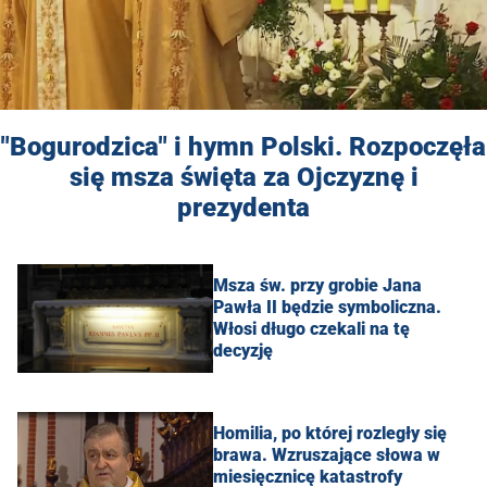
"Bogurodzica" i hymn Polski. Rozpoczęła
się msza święta za Ojczyznę i
prezydenta
Msza św. przy grobie Jana
Pawła II będzie symboliczna.
Włosi długo czekali na tę
decyzję
Homilia, po której rozległy się
brawa. Wzruszające słowa w
miesięcznicę katastrofy