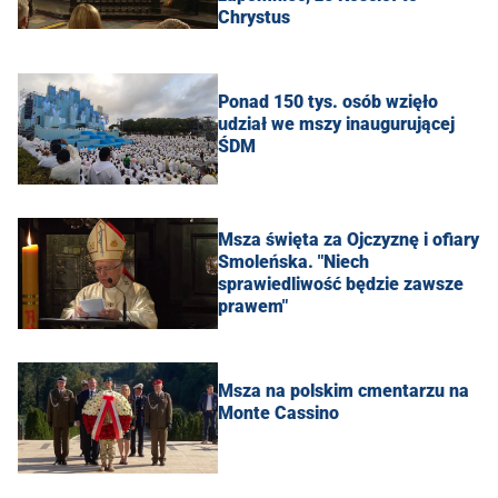
Chrystus
Ponad 150 tys. osób wzięło
udział we mszy inaugurującej
ŚDM
Msza święta za Ojczyznę i ofiary
Smoleńska. "Niech
sprawiedliwość będzie zawsze
prawem"
Msza na polskim cmentarzu na
Monte Cassino