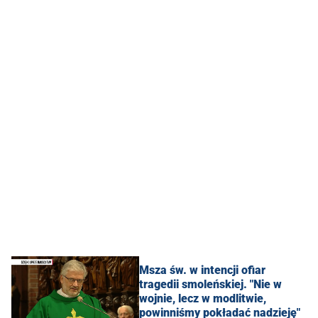
Msza św. w intencji ofiar
tragedii smoleńskiej. "Nie w
wojnie, lecz w modlitwie,
powinniśmy pokładać nadzieję"