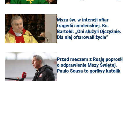
Msza św. w intencji ofiar
tragedii smoleńskiej. Ks.
Bartołd: „Oni służyli Ojczyźnie.
Dla niej ofiarowali życie”
Przed meczem z Rosją poprosił
o odprawienie Mszy Świętej.
Paulo Sousa to gorliwy katolik