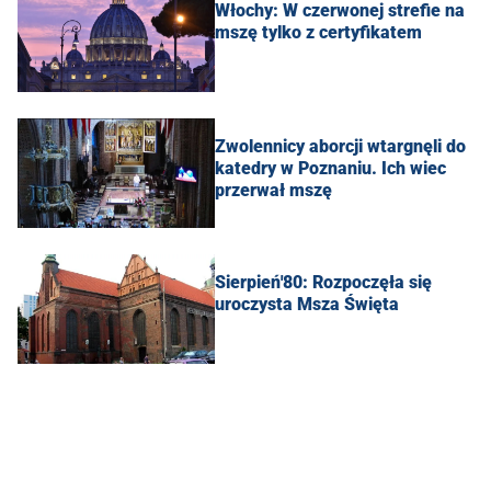
Włochy: W czerwonej strefie na
mszę tylko z certyfikatem
Zwolennicy aborcji wtargnęli do
katedry w Poznaniu. Ich wiec
przerwał mszę
Sierpień'80: Rozpoczęła się
uroczysta Msza Święta