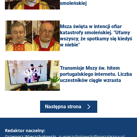
smoleńskiej
Msza święta w intencji ofiar
katastrofy smoleńskiej. "Ufamy
wszyscy, że spotkamy się kiedyś
w niebie"
Transmisje Mszy św. hitem
portugalskiego internetu. Liczba
uczestników ciągle wzrasta
Następna strona
Redaktor naczelny:
Grzegorz Wierzchołowski
g.wierzcholowski@niezalezna.pl