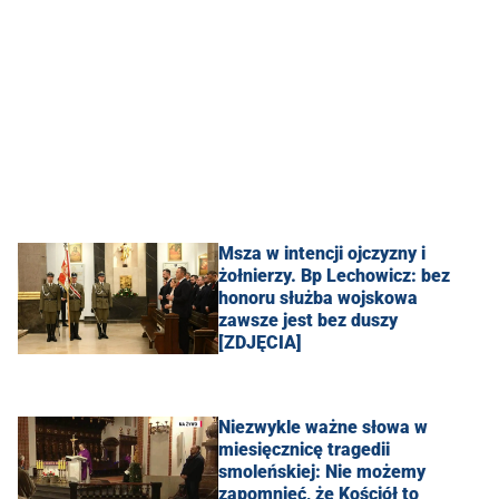
Msza w intencji ojczyzny i
żołnierzy. Bp Lechowicz: bez
honoru służba wojskowa
zawsze jest bez duszy
[ZDJĘCIA]
Niezwykle ważne słowa w
miesięcznicę tragedii
smoleńskiej: Nie możemy
zapomnieć, że Kościół to