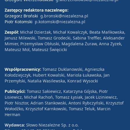
Zastępcy redaktora naczelnego:
Grzegorz Broński
g.bronski@niezalezna.pl
Piotr Kotomski
p.kotomski@niezalezna.pl
Zespół:
Michał Dzierżak, Michał Kowalczyk, Beata Mańkowska,
Janusz Milewski, Tomasz Grodecki, Sabina Treffler, Aleksander
Mimier, Przemysław Obłuski, Magdalena Żuraw, Anna Zyzek,
Mateusz Mol, Mateusz Święcicki
Współpracownicy:
Tomasz Duklanowski, Agnieszka
Kołodziejczyk, Hubert Kowalski, Mariola Łukawska, Jan
Przemyłski, Natalia Wasilewska, Konrad Wysocki
Publicyści:
Tomasz Sakiewicz, Katarzyna Gójska, Piotr
Lisiewicz, Michał Rachoń, Tomasz Łysiak, Jacek Liziniewicz,
Piotr Nisztor, Adrian Stankowski, Antoni Rybczyński, Krzysztof
Wołodźko, Krzysztof Karnkowski, Tomasz Teluk, Marcin
Herman
Wydawca:
Słowo Niezależne Sp. z o.o.