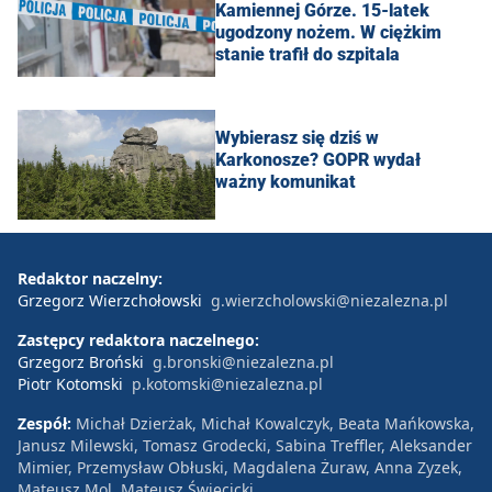
Kamiennej Górze. 15-latek
ugodzony nożem. W ciężkim
stanie trafił do szpitala
Wybierasz się dziś w
Karkonosze? GOPR wydał
ważny komunikat
Redaktor naczelny:
Grzegorz Wierzchołowski
g.wierzcholowski@niezalezna.pl
Zastępcy redaktora naczelnego:
Grzegorz Broński
g.bronski@niezalezna.pl
Piotr Kotomski
p.kotomski@niezalezna.pl
Zespół:
Michał Dzierżak, Michał Kowalczyk, Beata Mańkowska,
Janusz Milewski, Tomasz Grodecki, Sabina Treffler, Aleksander
Mimier, Przemysław Obłuski, Magdalena Żuraw, Anna Zyzek,
Mateusz Mol, Mateusz Święcicki