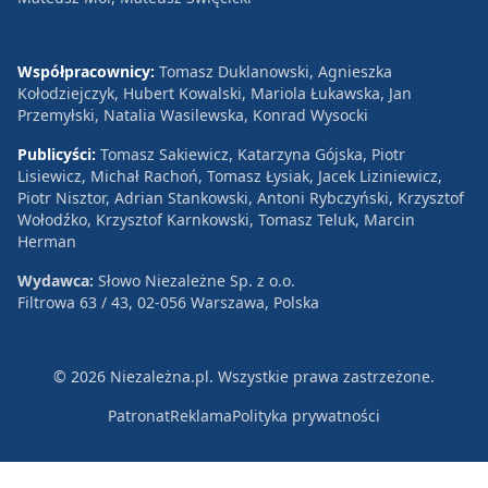
Współpracownicy:
Tomasz Duklanowski, Agnieszka
Kołodziejczyk, Hubert Kowalski, Mariola Łukawska, Jan
Przemyłski, Natalia Wasilewska, Konrad Wysocki
Publicyści:
Tomasz Sakiewicz, Katarzyna Gójska, Piotr
Lisiewicz, Michał Rachoń, Tomasz Łysiak, Jacek Liziniewicz,
Piotr Nisztor, Adrian Stankowski, Antoni Rybczyński, Krzysztof
Wołodźko, Krzysztof Karnkowski, Tomasz Teluk, Marcin
Herman
Wydawca:
Słowo Niezależne Sp. z o.o.
Filtrowa 63 / 43, 02-056 Warszawa, Polska
© 2026 Niezależna.pl. Wszystkie prawa zastrzeżone.
Patronat
Reklama
Polityka prywatności