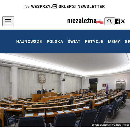
WESPRZYJ
SKLEP
NEWSLETTER
NAJNOWSZE
POLSKA
ŚWIAT
PETYCJE
MEMY
G
Zbyszek Kaczmarek/Gazeta Polska
Senat RP