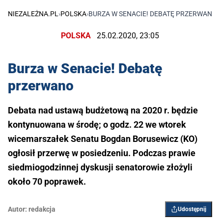
NIEZALEŻNA.PL
›
POLSKA
›
BURZA W SENACIE! DEBATĘ PRZERWANO
POLSKA
25.02.2020, 23:05
Burza w Senacie! Debatę
przerwano
Debata nad ustawą budżetową na 2020 r. będzie
kontynuowana w środę; o godz. 22 we wtorek
wicemarszałek Senatu Bogdan Borusewicz (KO)
ogłosił przerwę w posiedzeniu. Podczas prawie
siedmiogodzinnej dyskusji senatorowie złożyli
około 70 poprawek.
Autor:
redakcja
Udostępnij