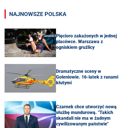
NAJNOWSZE POLSKA
Pięcioro zakażonych w jednej
placówce. Warszawa z
ogniskiem gruźlicy
Dramatyczne sceny w
Goleniowie. 16-latek z ranami
kłutymi
Czarnek chce utworzyć nową
służbę mundurową. "Takich
skandali nie ma w żadnym
cywilizowanym państwie"