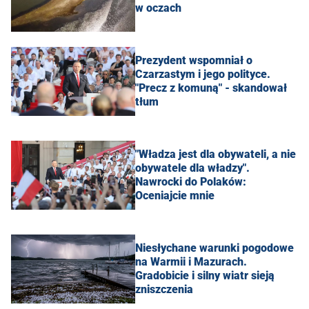
w oczach
Prezydent wspomniał o
Czarzastym i jego polityce.
"Precz z komuną" - skandował
tłum
"Władza jest dla obywateli, a nie
obywatele dla władzy".
Nawrocki do Polaków:
Oceniajcie mnie
Niesłychane warunki pogodowe
na Warmii i Mazurach.
Gradobicie i silny wiatr sieją
zniszczenia