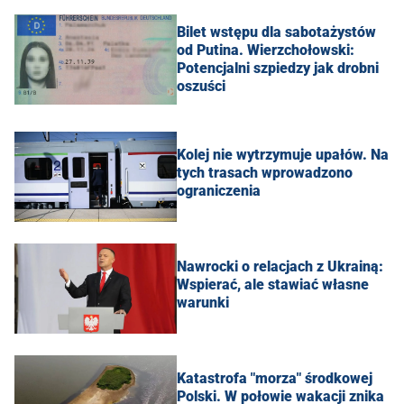
Bilet wstępu dla sabotażystów
od Putina. Wierzchołowski:
Potencjalni szpiedzy jak drobni
oszuści
Kolej nie wytrzymuje upałów. Na
tych trasach wprowadzono
ograniczenia
Nawrocki o relacjach z Ukrainą:
Wspierać, ale stawiać własne
warunki
Katastrofa "morza" środkowej
Polski. W połowie wakacji znika