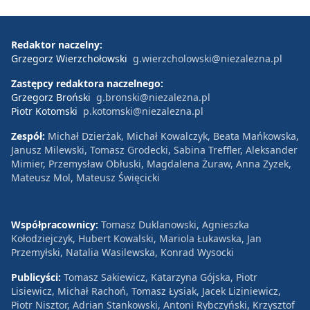
Redaktor naczelny:
Grzegorz Wierzchołowski
g.wierzcholowski@niezalezna.pl
Zastępcy redaktora naczelnego:
Grzegorz Broński
g.bronski@niezalezna.pl
Piotr Kotomski
p.kotomski@niezalezna.pl
Zespół:
Michał Dzierżak, Michał Kowalczyk, Beata Mańkowska,
Janusz Milewski, Tomasz Grodecki, Sabina Treffler, Aleksander
Mimier, Przemysław Obłuski, Magdalena Żuraw, Anna Zyzek,
Mateusz Mol, Mateusz Święcicki
Współpracownicy:
Tomasz Duklanowski, Agnieszka
Kołodziejczyk, Hubert Kowalski, Mariola Łukawska, Jan
Przemyłski, Natalia Wasilewska, Konrad Wysocki
Publicyści:
Tomasz Sakiewicz, Katarzyna Gójska, Piotr
Lisiewicz, Michał Rachoń, Tomasz Łysiak, Jacek Liziniewicz,
Piotr Nisztor, Adrian Stankowski, Antoni Rybczyński, Krzysztof