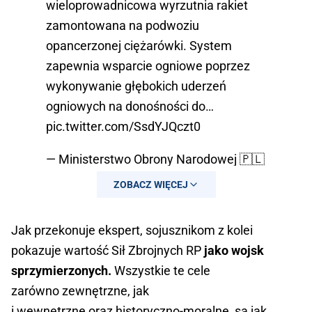
wieloprowadnicowa wyrzutnia rakiet
zamontowana na podwoziu
opancerzonej ciężarówki. System
zapewnia wsparcie ogniowe poprzez
wykonywanie głębokich uderzeń
ogniowych na donośności do…
pic.twitter.com/SsdYJQczt0
— Ministerstwo Obrony Narodowej 🇵🇱
(@MON_GOV_PL)
August 15, 2023
ZOBACZ WIĘCEJ
Jak przekonuje ekspert, sojusznikom z kolei
pokazuje wartość Sił Zbrojnych RP
jako wojsk
sprzymierzonych.
Wszystkie te cele
zarówno zewnętrzne, jak
i wewnętrzne oraz historyczno-moralne, są jak