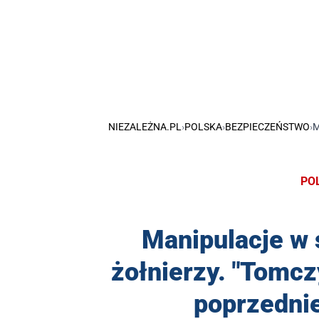
NIEZALEŻNA.PL
›
POLSKA
›
BEZPIECZEŃSTWO
›
M
PO
Manipulacje w 
żołnierzy. "Tomcz
poprzedni