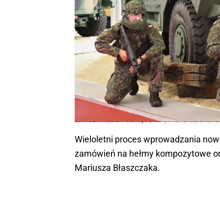
Żołnierze Wojska Polskiego z nowym umundurowani
Wieloletni proces wprowadzania now
zamówień na hełmy kompozytowe oraz
Mariusza Błaszczaka.