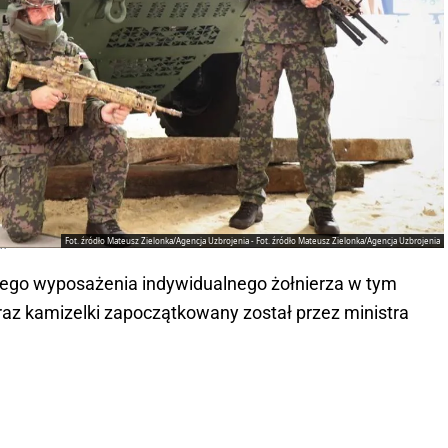
Fot. źródło Mateusz Zielonka/Agencja Uzbrojenia - Fot. źródło Mateusz Zielonka/Agencja Uzbrojenia
em
ego wyposażenia indywidualnego żołnierza w tym
 kamizelki zapoczątkowany został przez ministra