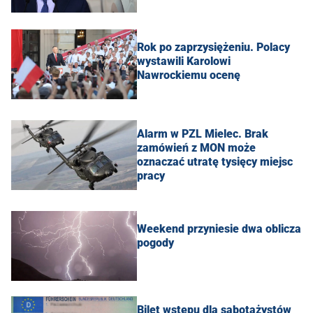
Rok po zaprzysiężeniu. Polacy
wystawili Karolowi
Nawrockiemu ocenę
Alarm w PZL Mielec. Brak
zamówień z MON może
oznaczać utratę tysięcy miejsc
pracy
Weekend przyniesie dwa oblicza
pogody
Bilet wstępu dla sabotażystów