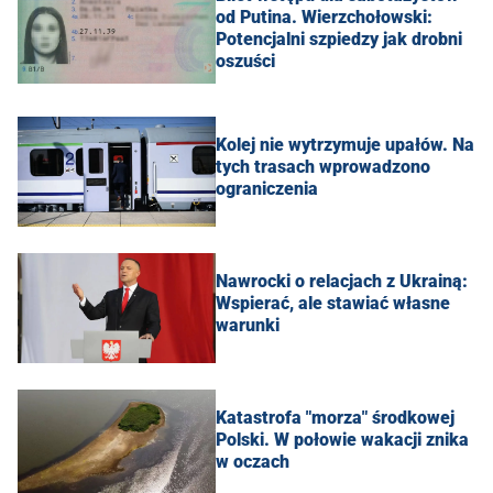
od Putina. Wierzchołowski:
Potencjalni szpiedzy jak drobni
oszuści
Kolej nie wytrzymuje upałów. Na
tych trasach wprowadzono
ograniczenia
Nawrocki o relacjach z Ukrainą:
Wspierać, ale stawiać własne
warunki
Katastrofa "morza" środkowej
Polski. W połowie wakacji znika
w oczach