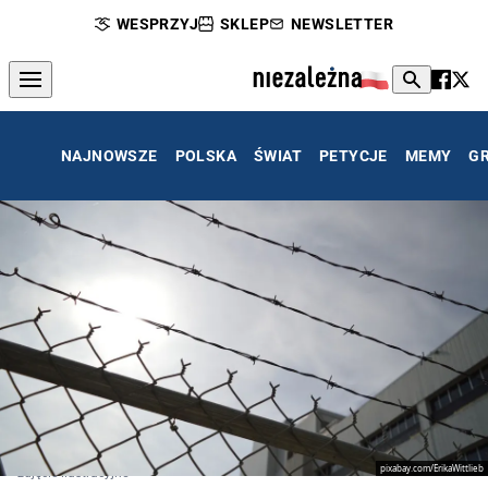
WESPRZYJ
SKLEP
NEWSLETTER
NAJNOWSZE
POLSKA
ŚWIAT
PETYCJE
MEMY
G
pixabay.com/ErikaWittlieb
zdjęcie ilustracyjne