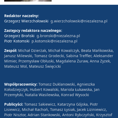
Redaktor naczelny:
Grzegorz Wierzchołowski
g.wierzcholowski@niezalezna.pl
Zastępcy redaktora naczelnego:
Grzegorz Broński
g.bronski@niezalezna.pl
Piotr Kotomski
p.kotomski@niezalezna.pl
Zespół:
Michał Dzierżak, Michał Kowalczyk, Beata Mańkowska,
Janusz Milewski, Tomasz Grodecki, Sabina Treffler, Aleksander
Mimier, Przemysław Obłuski, Magdalena Żuraw, Anna Zyzek,
Mateusz Mol, Mateusz Święcicki
Współpracownicy:
Tomasz Duklanowski, Agnieszka
Kołodziejczyk, Hubert Kowalski, Mariola Łukawska, Jan
Przemyłski, Natalia Wasilewska, Konrad Wysocki
Publicyści:
Tomasz Sakiewicz, Katarzyna Gójska, Piotr
Lisiewicz, Michał Rachoń, Tomasz Łysiak, Jacek Liziniewicz,
Piotr Nisztor, Adrian Stankowski, Antoni Rybczyński, Krzysztof