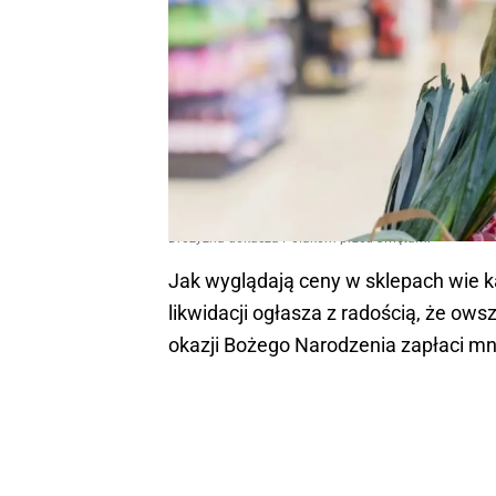
Drożyzna dokucza Polakom przed świętami
Jak wyglądają ceny w sklepach wie ka
likwidacji ogłasza z radością, że ow
okazji Bożego Narodzenia zapłaci mni