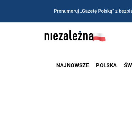
Prenumeruj „Gazetę Polską” z bezpła
NAJNOWSZE
POLSKA
ŚW