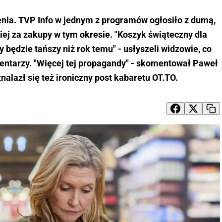
enia. TVP Info w jednym z programów ogłosiło z dumą,
ej za zakupy w tym okresie. "Koszyk świąteczny dla
 będzie tańszy niż rok temu" - usłyszeli widzowie, co
ntarzy. "Więcej tej propagandy" - skomentował Paweł
nalazł się też ironiczny post kabaretu OT.TO.