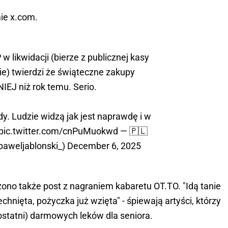
mie x.com.
w likwidacji (bierze z publicznej kasy
znie) twierdzi że świąteczne zakupy
NIEJ niż rok temu. Serio.
y. Ludzie widzą jak jest naprawdę i w
pic.twitter.com/cnPuMuokwd
— 🇵🇱
paweljablonski_)
December 6, 2025
no także post z nagraniem kabaretu OT.TO. "Idą tanie
chnięta, pożyczka już wzięta" - śpiewają artyści, którzy
ostatni) darmowych leków dla seniora.