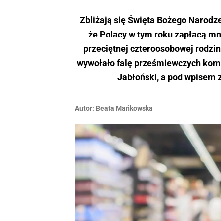
Zbliżają się Święta Bożego Narodz
że Polacy w tym roku zapłacą mni
przeciętnej czteroosobowej rodziny
wywołało falę prześmiewczych kome
Jabłoński, a pod wpisem z
Autor:
Beata Mańkowska