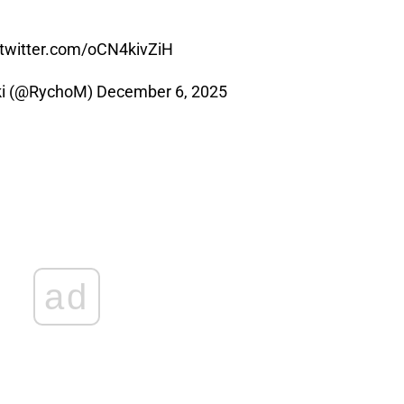
.twitter.com/oCN4kivZiH
ki (@RychoM)
December 6, 2025
ad