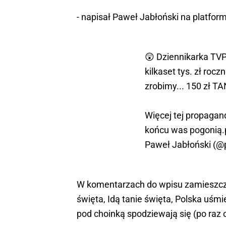
- napisał Paweł Jabłoński na platfor
😲 Dziennikarka TVP 
kilkaset tys. zł roc
zrobimy... 150 zł TA
Więcej tej propagand
końcu was pogonią.
Paweł Jabłoński (@
W komentarzach do wpisu zamieszczo
święta, Idą tanie święta, Polska uśmie
pod choinką spodziewają się (po raz 