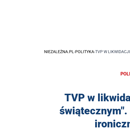
NIEZALEŻNA.PL
›
POLITYKA
›
TVP W LIKWIDACJ
POL
TVP w likwida
świątecznym". 
ironic