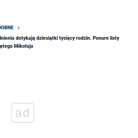
DOBNE
enia dotykają dziesiątki tysięcy rodzin. Ponure listy
iętego Mikołaja
ad