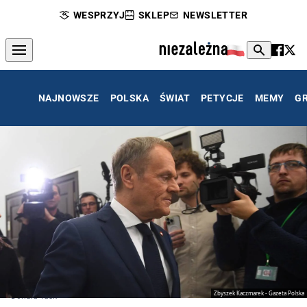
WESPRZYJ
SKLEP
NEWSLETTER
NAJNOWSZE
POLSKA
ŚWIAT
PETYCJE
MEMY
G
Zbyszek Kaczmarek - Gazeta Polska
Donald Tusk