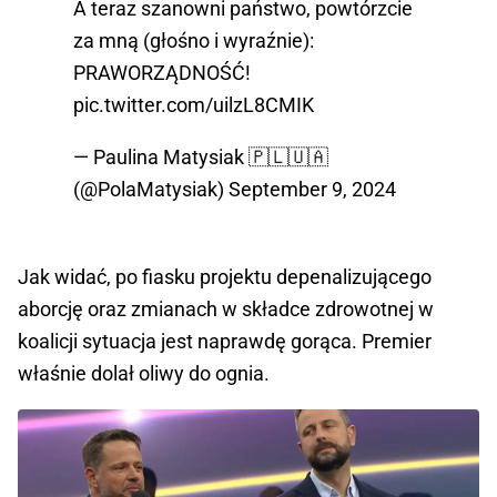
A teraz szanowni państwo, powtórzcie
za mną (głośno i wyraźnie):
PRAWORZĄDNOŚĆ!
pic.twitter.com/uilzL8CMIK
— Paulina Matysiak 🇵🇱🇺🇦
(@PolaMatysiak)
September 9, 2024
Jak widać, po fiasku projektu depenalizującego
aborcję oraz zmianach w składce zdrowotnej w
koalicji sytuacja jest naprawdę gorąca. Premier
właśnie dolał oliwy do ognia.