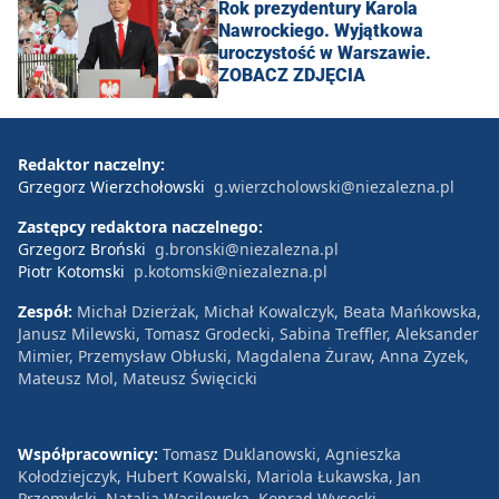
Rok prezydentury Karola
Nawrockiego. Wyjątkowa
uroczystość w Warszawie.
ZOBACZ ZDJĘCIA
Redaktor naczelny:
Grzegorz Wierzchołowski
g.wierzcholowski@niezalezna.pl
Zastępcy redaktora naczelnego:
Grzegorz Broński
g.bronski@niezalezna.pl
Piotr Kotomski
p.kotomski@niezalezna.pl
Zespół:
Michał Dzierżak, Michał Kowalczyk, Beata Mańkowska,
Janusz Milewski, Tomasz Grodecki, Sabina Treffler, Aleksander
Mimier, Przemysław Obłuski, Magdalena Żuraw, Anna Zyzek,
Mateusz Mol, Mateusz Święcicki
Współpracownicy:
Tomasz Duklanowski, Agnieszka
Kołodziejczyk, Hubert Kowalski, Mariola Łukawska, Jan
Przemyłski, Natalia Wasilewska, Konrad Wysocki