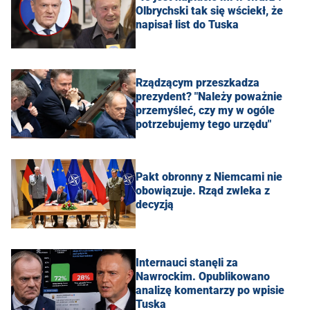
Olbrychski tak się wściekł, że
napisał list do Tuska
Rządzącym przeszkadza
prezydent? "Należy poważnie
przemyśleć, czy my w ogóle
potrzebujemy tego urzędu"
Pakt obronny z Niemcami nie
obowiązuje. Rząd zwleka z
decyzją
Internauci stanęli za
Nawrockim. Opublikowano
analizę komentarzy po wpisie
Tuska