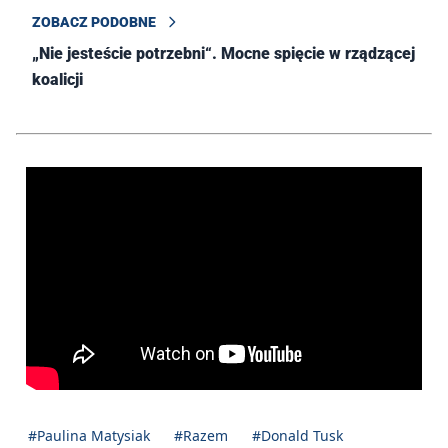
ZOBACZ PODOBNE
„Nie jesteście potrzebni“. Mocne spięcie w rządzącej
koalicji
#Paulina Matysiak
#Razem
#Donald Tusk