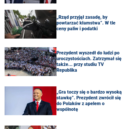
„Rząd przyjął zasadę, by
powtarzać kłamstwa”. W tle
ceny paliw i podatki
Prezydent wyszedł do ludzi po
uroczystościach. Zatrzymał się
także... przy studiu TV
Republika
„Gra toczy się o bardzo wysoką
stawkę”. Prezydent zwrócił się
do Polaków z apelem o
wspólnotę