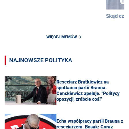
Skąd cza
WIĘCEJ MEMÓW
NAJNOWSZE POLITYKA
Reseciarz Bratkiewicz na
spotkaniu partii Brauna.
Cenckiewicz apeluje. "Politycy
opozycji, zróbcie coś!"
Echa współpracy partii Brauna z
reseciarzem. Bosak: Coraz