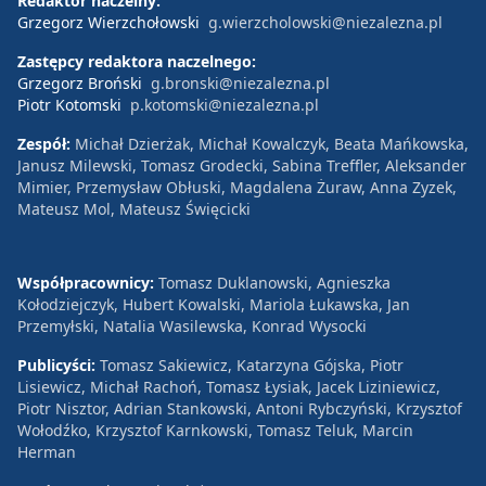
Redaktor naczelny:
Grzegorz Wierzchołowski
g.wierzcholowski@niezalezna.pl
Zastępcy redaktora naczelnego:
Grzegorz Broński
g.bronski@niezalezna.pl
Piotr Kotomski
p.kotomski@niezalezna.pl
Zespół:
Michał Dzierżak, Michał Kowalczyk, Beata Mańkowska,
Janusz Milewski, Tomasz Grodecki, Sabina Treffler, Aleksander
Mimier, Przemysław Obłuski, Magdalena Żuraw, Anna Zyzek,
Mateusz Mol, Mateusz Święcicki
Współpracownicy:
Tomasz Duklanowski, Agnieszka
Kołodziejczyk, Hubert Kowalski, Mariola Łukawska, Jan
Przemyłski, Natalia Wasilewska, Konrad Wysocki
Publicyści:
Tomasz Sakiewicz, Katarzyna Gójska, Piotr
Lisiewicz, Michał Rachoń, Tomasz Łysiak, Jacek Liziniewicz,
Piotr Nisztor, Adrian Stankowski, Antoni Rybczyński, Krzysztof
Wołodźko, Krzysztof Karnkowski, Tomasz Teluk, Marcin
Herman