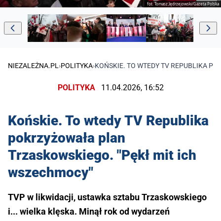
fot. Tomasz Jędrzejowski/Gazeta Polska
NIEZALEŻNA.PL
›
POLITYKA
›
KOŃSKIE. TO WTEDY TV REPUBLIKA P
POLITYKA
11.04.2026, 16:52
Końskie. To wtedy TV Republika
pokrzyżowała plan
Trzaskowskiego. "Pękł mit ich
wszechmocy"
TVP w likwidacji, ustawka sztabu Trzaskowskiego
i... wielka klęska. Minął rok od wydarzeń