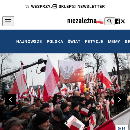
WESPRZYJ
SKLEP
NEWSLETTER
NAJNOWSZE
POLSKA
ŚWIAT
PETYCJE
MEMY
G
5/14