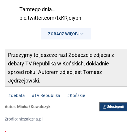
Tamtego dnia…
pic.twitter.com/fxKRjeiyph
— Paweł Szefernaker 🇵🇱
ZOBACZ WIĘCEJ
(@szefernaker)
April 11, 2026
Przeżyjmy to jeszcze raz! Zobaczcie zdjęcia z
debaty TV Republika w Końskich, dokładnie
sprzed roku! Autorem zdjęć jest Tomasz
Jędrzejowski.
#debata
#TV Republika
#Końskie
Autor:
Michał Kowalczyk
Udostępnij
Źródło: niezalezna.pl