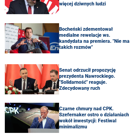
więcej dziwnych ludzi
Bocheński zdementował
medialne rewelacje ws.
kandydata na premiera. "Nie ma
takich rozmów"
Senat odrzucił propozycję
prezydenta Nawrockiego.
"Solidarność" reaguje.
Zdecydowany ruch
Czarne chmury nad CPK.
Szefernaker ostro o działaniach
wokół inwestycji: Festiwal
minimalizmu