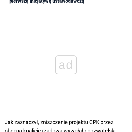
pierwszą inicjatywę ustawodawczą
ad
Jak zaznaczył, zniszczenie projektu CPK przez
obecną koalicję rządową wywołało obywatelski