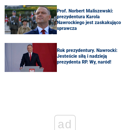
Prof. Norbert Maliszewski:
prezydentura Karola
Nawrockiego jest zaskakująco
sprawcza
Rok prezydentury. Nawrocki:
Jesteście siłą i nadzieją
prezydenta RP. Wy, naród!
ad