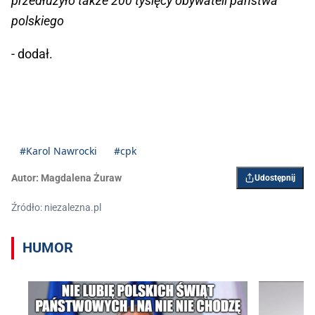
przedłużyło także 200 tysięcy obywateli państwa
polskiego
- dodał.
#Karol Nawrocki
#cpk
Autor:
Magdalena Żuraw
Udostępnij
Źródło: niezalezna.pl
HUMOR