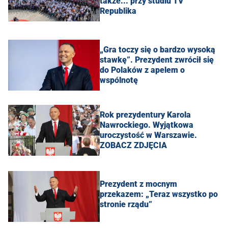
także... przy studiu TV
Republika
„Gra toczy się o bardzo wysoką
stawkę”. Prezydent zwrócił się
do Polaków z apelem o
wspólnotę
Rok prezydentury Karola
Nawrockiego. Wyjątkowa
uroczystość w Warszawie.
ZOBACZ ZDJĘCIA
Prezydent z mocnym
przekazem: „Teraz wszystko po
stronie rządu”