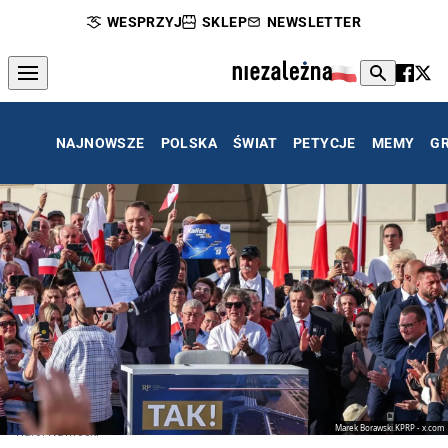
WESPRZYJ
SKLEP
NEWSLETTER
NAJNOWSZE
POLSKA
ŚWIAT
PETYCJE
MEMY
G
Marek Borawski.KPRP - x.com
Karol Nawrocki