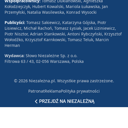
Współpracownicy:
Tomasz Duklanowski, Agnieszka
Kołodziejczyk, Hubert Kowalski, Mariola Łukawska, Jan
Przemyłski, Natalia Wasilewska, Konrad Wysocki
Publicyści:
Tomasz Sakiewicz, Katarzyna Gójska, Piotr
Lisiewicz, Michał Rachoń, Tomasz Łysiak, Jacek Liziniewicz,
Piotr Nisztor, Adrian Stankowski, Antoni Rybczyński, Krzysztof
Wołodźko, Krzysztof Karnkowski, Tomasz Teluk, Marcin
Herman
Wydawca:
Słowo Niezależne Sp. z o.o.
Filtrowa 63 / 43, 02-056 Warszawa, Polska
© 2026 Niezależna.pl. Wszystkie prawa zastrzeżone.
Patronat
Reklama
Polityka prywatności
PRZEJDŹ NA NIEZALEŻNĄ