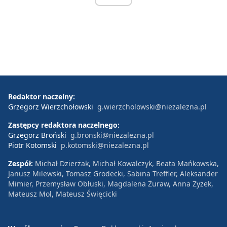
Redaktor naczelny:
Grzegorz Wierzchołowski
g.wierzcholowski@niezalezna.pl
Zastępcy redaktora naczelnego:
Grzegorz Broński
g.bronski@niezalezna.pl
Piotr Kotomski
p.kotomski@niezalezna.pl
Zespół:
Michał Dzierżak, Michał Kowalczyk, Beata Mańkowska,
Janusz Milewski, Tomasz Grodecki, Sabina Treffler, Aleksander
Mimier, Przemysław Obłuski, Magdalena Żuraw, Anna Zyzek,
Mateusz Mol, Mateusz Święcicki