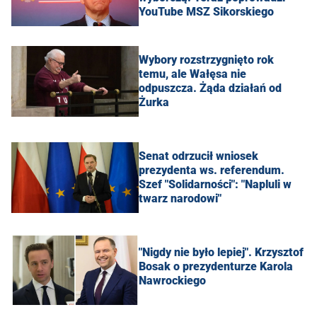
YouTube MSZ Sikorskiego
Wybory rozstrzygnięto rok
temu, ale Wałęsa nie
odpuszcza. Żąda działań od
Żurka
Senat odrzucił wniosek
prezydenta ws. referendum.
Szef "Solidarności": "Napluli w
twarz narodowi"
"Nigdy nie było lepiej". Krzysztof
Bosak o prezydenturze Karola
Nawrockiego