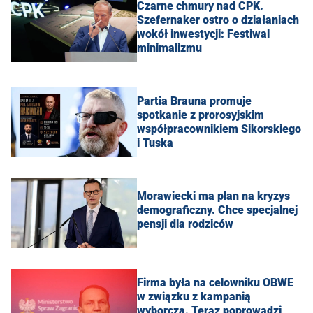
Czarne chmury nad CPK.
Szefernaker ostro o działaniach
wokół inwestycji: Festiwal
minimalizmu
Partia Brauna promuje
spotkanie z prorosyjskim
współpracownikiem Sikorskiego
i Tuska
Morawiecki ma plan na kryzys
demograficzny. Chce specjalnej
pensji dla rodziców
Firma była na celowniku OBWE
w związku z kampanią
wyborczą. Teraz poprowadzi