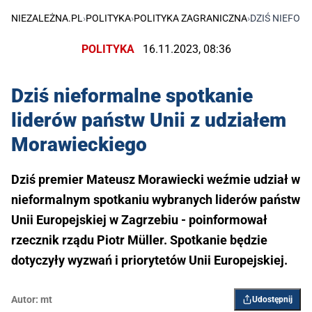
NIEZALEŻNA.PL
›
POLITYKA
›
POLITYKA ZAGRANICZNA
›
DZIŚ NIEFOR
POLITYKA
16.11.2023, 08:36
Dziś nieformalne spotkanie
liderów państw Unii z udziałem
Morawieckiego
Dziś premier Mateusz Morawiecki weźmie udział w
nieformalnym spotkaniu wybranych liderów państw
Unii Europejskiej w Zagrzebiu - poinformował
rzecznik rządu Piotr Müller. Spotkanie będzie
dotyczyły wyzwań i priorytetów Unii Europejskiej.
Autor:
mt
Udostępnij