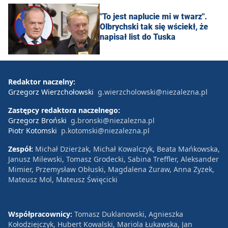
"To jest naplucie mi w twarz".
Olbrychski tak się wściekł, że
napisał list do Tuska
Redaktor naczelny:
Grzegorz Wierzchołowski
g.wierzcholowski@niezalezna.pl
Zastępcy redaktora naczelnego:
Grzegorz Broński
g.bronski@niezalezna.pl
Piotr Kotomski
p.kotomski@niezalezna.pl
Zespół:
Michał Dzierżak, Michał Kowalczyk, Beata Mańkowska,
Janusz Milewski, Tomasz Grodecki, Sabina Treffler, Aleksander
Mimier, Przemysław Obłuski, Magdalena Żuraw, Anna Zyzek,
Mateusz Mol, Mateusz Święcicki
Współpracownicy:
Tomasz Duklanowski, Agnieszka
Kołodziejczyk, Hubert Kowalski, Mariola Łukawska, Jan