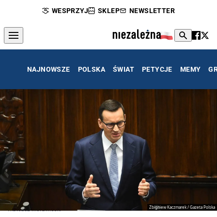
WESPRZYJ
SKLEP
NEWSLETTER
NAJNOWSZE
POLSKA
ŚWIAT
PETYCJE
MEMY
G
Zbigniew Kaczmarek / Gazeta Polska
Mateusz Morawiecki